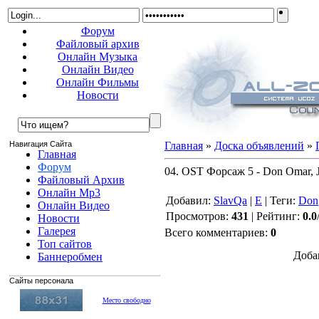
Форум
Файловый архив
Онлайн Музыка
Онлайн Видео
Онлайн Фильмы
Новости
Навигация Сайта
Главная
»
Доска объявлений
»
Главная
Форум
04. OST Форсаж 5 - Don Omar, J
Файловый Архив
Онлайн Mp3
Добавил
:
SlavQa
|
E
|
Теги
:
Don
Онлайн Видео
Просмотров
:
431
|
Рейтинг
:
0.0
Новости
Галерея
Всего комментариев
:
0
Топ сайтов
Доба
Баннеробмен
Сайты персонала
Место свободно