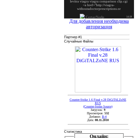
Для добавления необходима
авторизация
Партнер #1
Случайные Файлы
Counter-Strike 1.6 Final v.28 DiGiTALZoNE
RUS
(Counter-Strike Source)
Загрузок:
9
Просмотров:
532
Добавил:
B-4
Дата:
08.11.2010
Статистика
Онлайн: