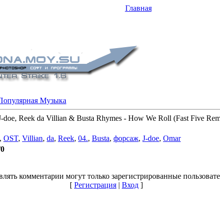
Главная
Популярная Музыка
-doe, Reek da Villian & Busta Rhymes - How We Roll (Fast Five R
,
OST
,
Villian
,
da
,
Reek
,
04.
,
Busta
,
форсаж
,
J-doe
,
Omar
/
0
влять комментарии могут только зарегистрированные пользовате
[
Регистрация
|
Вход
]