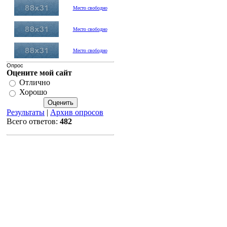
Место свободно
Место свободно
Место свободно
Опрос
Оцените мой сайт
Отлично
Хорошо
Результаты
|
Архив опросов
Всего ответов:
482