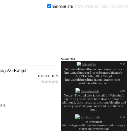
Регистрация
Забыл пароль
запомнить
Заказать рекламу
Мини-Чат
emix).AGR.mp3
13.06.2011, 15:21
ли.