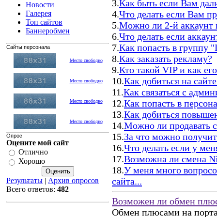
3.
Как быть если Вам дал
Новости
4.
Что делать если Вам п
Галерея
Топ сайтов
5.
Можно ли 2-й аккаунт 
Баннеробмен
6.
Что делать если аккаун
7.
Как попасть в группу 
Сайты персонала
8.
Как заказать рекламу?
Место свободно
9.
Кто такой VIP и как ег
10.
Как добиться на сайте
Место свободно
11.
Как связаться с админ
12.
Как попасть в персона
Место свободно
13.
Как добиться повышен
Место свободно
14.
Можно ли продавать с
15.
За что можно получит
Опрос
Оцените мой сайт
16.
Что делать если у мен
Отлично
17.
Возможна ли смена N
Хорошо
18.
У меня много вопросо
сайта...
Результаты
|
Архив опросов
Всего ответов:
482
Возможен ли обмен плю
Обмен плюсами на порта