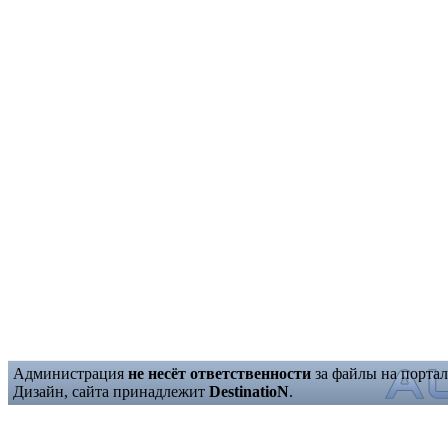
Администрация
не несёт ответственности
за файлы на портал
Дизайн, сайта принадлежит
DestinatioN
.