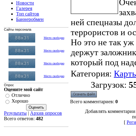
Очен
Новости
Галерея
захв
Топ сайтов
Баннеробмен
ней спецназы д
террористов и о
Сайты персонала
Место свободно
Но это не так уж
держут заложник
Место свободно
который под над
Место свободно
Категория
:
Карт
Место свободно
Загрузок
:
5
Опрос
Оцените мой сайт
Отлично
Хорошо
Всего комментариев
:
0
Добавлять комментарии
Результаты
|
Архив опросов
п
Всего ответов:
482
[
Рег