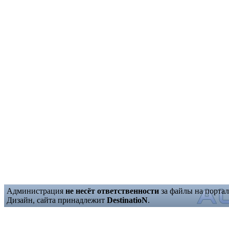
Администрация
не несёт ответственности
за файлы на портал
Дизайн, сайта принадлежит
DestinatioN
.