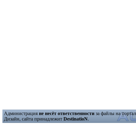
Администрация
не несёт ответственности
за файлы на портал
Дизайн, сайта принадлежит
DestinatioN
.