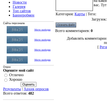
на како
Новости
вас. Ту
Галерея
Топ сайтов
Категория
:
Карты
|
Теги
:
Баннеробмен
Загрузок
Сайты персонала
Место свободно
Всего комментариев
:
0
Добавлять комментарии
Место свободно
п
[
Рег
Место свободно
Место свободно
Опрос
Оцените мой сайт
Отлично
Хорошо
Результаты
|
Архив опросов
Всего ответов:
482