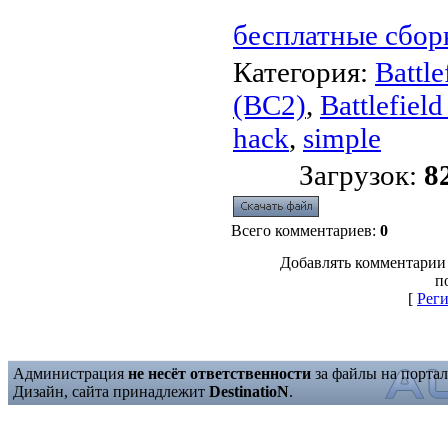
бесплатные сбор
Категория
:
Battle
(BC2)
,
Battlefiel
hack
,
simple
Загрузок
:
8
Всего комментариев
:
0
Добавлять комментарии
п
[
Рег
Администрация
не несёт ответственности
за файлы на портал
Дизайн, сайта принадлежит
DestinatioN
.