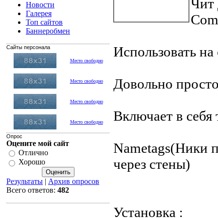
Чит 
Новости
Галерея
Com
Топ сайтов
Баннеробмен
Использовать на 
Сайты персонала
Место свободно
Довольно просто
Место свободно
Место свободно
Включает в себя
Место свободно
Опрос
Оцените мой сайт
Nametags(Ники 
Отлично
через стены)
Хорошо
Результаты
|
Архив опросов
Всего ответов:
482
Установка :