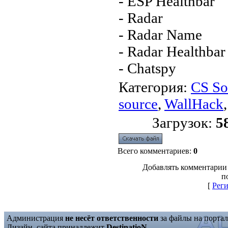
- ESP Healthbar
- Radar
- Radar Name
- Radar Healthbar
- Chatspy
Категория
:
CS So
source
,
WallHack
Загрузок
:
5
Всего комментариев
:
0
Добавлять комментарии
п
[
Рег
Администрация
не несёт ответственности
за файлы на портал
Дизайн, сайта принадлежит
DestinatioN
.