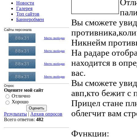
Отл
Новости
Галерея
пали
Топ сайтов
Баннеробмен
Вы сможете увид
противника,коли
Сайты персонала
Место свободно
Никнейм противн
На радаре отобра
Место свободно
находится в опр
Место свободно
вас.
Место свободно
Вы сможете увид
Опрос
Оцените мой сайт
авп,кто бежит с 
Отлично
Прицел стане пл
Хорошо
облегчит вам стр
Результаты
|
Архив опросов
Всего ответов:
482
Функции: