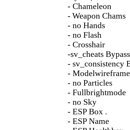
- Chameleon
- Weapon Chams
- no Hands
- no Flash
- Crosshair
-sv_cheats Bypass
- sv_consistency 
- Modelwireframe
- no Particles
- Fullbrightmode
- no Sky
- ESP Box .
- ESP Name