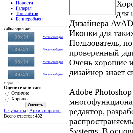
Хор
Новости
Галерея
для 
Топ сайтов
Баннеробмен
Дизайнера AvA
Сайты персонала
Иконки для таких
Место свободно
Пользователь, п
Место свободно
проверенный ,ад
Очень хорошие и
Место свободно
дизайнер знает с
Место свободно
Опрос
Оцените мой сайт
Adobe Photosho
Отлично
Хорошо
многофункциона
редактор, разра
Результаты
|
Архив опросов
Всего ответов:
482
распространяем
Systems. В основ