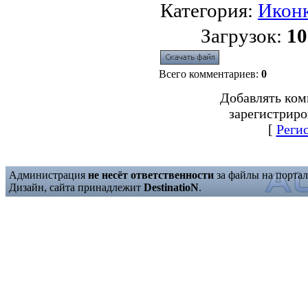
Категория
:
Икон
Загрузок
:
10
Всего комментариев
:
0
Добавлять ком
зарегистриро
[
Реги
Администрация
не несёт ответственности
за файлы на портал
Дизайн, сайта принадлежит
DestinatioN
.