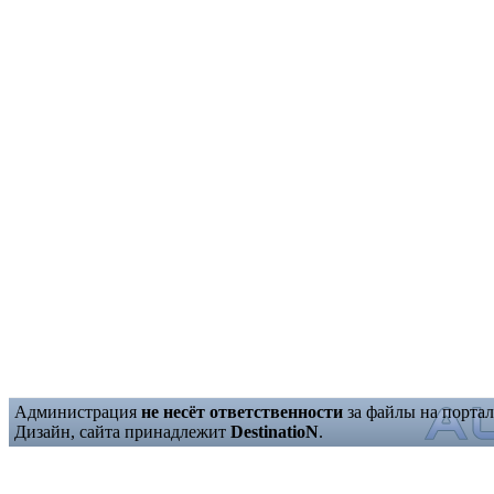
Администрация
не несёт ответственности
за файлы на портал
Дизайн, сайта принадлежит
DestinatioN
.