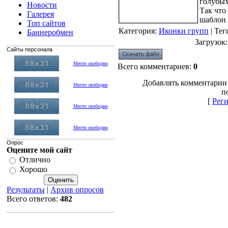
голубых
Новости
Так что
Галерея
шаблон
Топ сайтов
Категория
:
Иконки групп
|
Тег
Баннеробмен
Загрузок
Сайты персонала
Место свободно
Всего комментариев
:
0
Добавлять комментарии
Место свободно
п
[
Рег
Место свободно
Место свободно
Опрос
Оцените мой сайт
Отлично
Хорошо
Результаты
|
Архив опросов
Всего ответов:
482