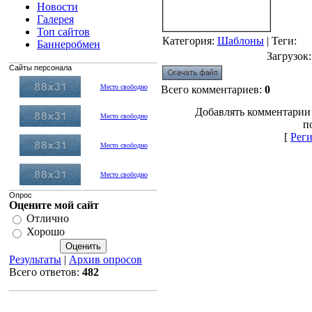
Новости
Галерея
Топ сайтов
Категория
:
Шаблоны
|
Теги
:
Баннеробмен
Загрузок
Сайты персонала
Место свободно
Всего комментариев
:
0
Добавлять комментарии
Место свободно
п
[
Рег
Место свободно
Место свободно
Опрос
Оцените мой сайт
Отлично
Хорошо
Результаты
|
Архив опросов
Всего ответов:
482