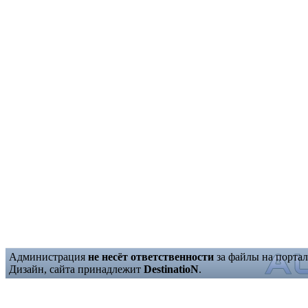
Администрация
не несёт ответственности
за файлы на портал
Дизайн, сайта принадлежит
DestinatioN
.