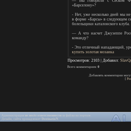
— Вы говорили с Сеском Фа
«Барселону»?
- Нет, уже несколько дней мы не
в форме «Барсы» в следующем се
болельщики каталонского клуба.
— А что насчет Джузеппе Рос
команду?
- Это отличный нападающий, ур
купить золотая мозаика
Просмотров
: 2103 |
Добавил
:
SlavQ
Всего комментариев
:
0
Добавлять комментарии могут
[
Ре
Администрация
не несёт ответственности
за файлы на портале.
Дизайн, сайта принадлежит
DestinatioN
.