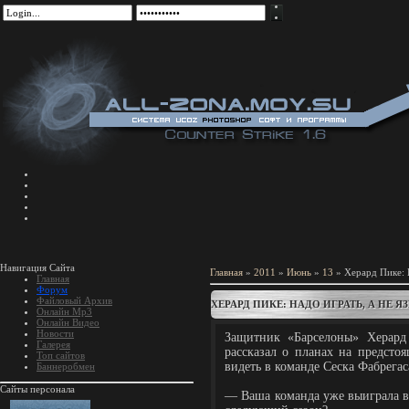
Навигация Сайта
Главная
»
2011
»
Июнь
»
13
» Херард Пике: Н
Главная
Форум
Файловый Архив
ХЕРАРД ПИКЕ: НАДО ИГРАТЬ, А НЕ 
Онлайн Mp3
Онлайн Видео
Новости
Защитник «Барселоны» Херард
Галерея
рассказал о планах на предстоя
Топ сайтов
видеть в команде Сеска Фабрега
Баннеробмен
Сайты персонала
— Ваша команда уже выиграла в