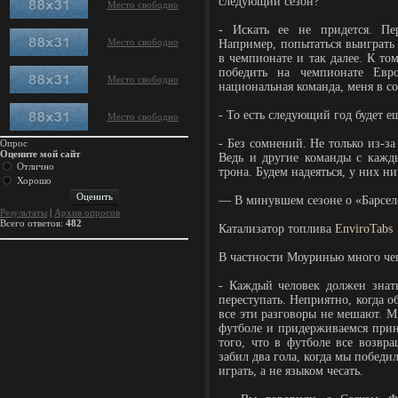
следующий сезон?
Место свободно
- Искать ее не придется. Пе
Место свободно
Например, попытаться выиграть
в чемпионате и так далее. К то
победить на чемпионате Евр
Место свободно
национальная команда, меня в со
- То есть следующий год будет 
Место свободно
- Без сомнений. Не только из-за
Опрос
Оцените мой сайт
Ведь и другие команды с кажды
Отлично
трона. Будем надеяться, у них ни
Хорошо
— В минувшем сезоне о «Барсел
Результаты
|
Архив опросов
Всего ответов:
482
Катализатор топлива
EnviroTabs
В частности Моуринью много че
- Каждый человек должен знать
переступать. Неприятно, когда о
все эти разговоры не мешают. М
футболе и придерживаемся при
того, что в футболе все возвр
забил два гола, когда мы побед
играть, а не языком чесать.