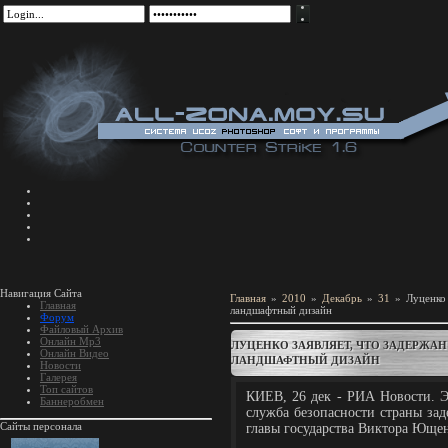
Навигация Сайта
Главная
»
2010
»
Декабрь
»
31
» Луценко 
Главная
ландшафтный дизайн
Форум
Файловый Архив
Онлайн Mp3
ЛУЦЕНКО ЗАЯВЛЯЕТ, ЧТО ЗАДЕРЖА
Онлайн Видео
ЛАНДШАФТНЫЙ ДИЗАЙН
Новости
Галерея
Топ сайтов
КИЕВ, 26 дек - РИА Новости. Э
Баннеробмен
служба безопасности страны зад
Сайты персонала
главы государства Виктора Ющен