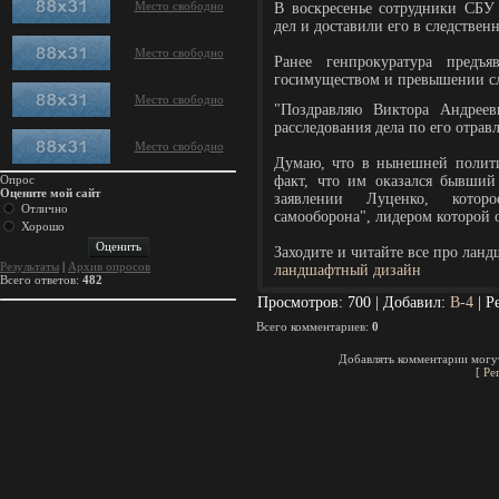
Место свободно
В воскресенье сотрудники СБУ
дел и доставили его в следствен
Место свободно
Ранее генпрокуратура предъ
госимуществом и превышении с
Место свободно
"Поздравляю Виктора Андрее
расследования дела по его отра
Место свободно
Думаю, что в нынешней полити
Опрос
факт, что им оказался бывший
Оцените мой сайт
заявлении Луценко, котор
Отлично
самооборона", лидером которой о
Хорошо
Заходите и читайте все про лан
Результаты
|
Архив опросов
ландшафтный дизайн
Всего ответов:
482
Просмотров
: 700 |
Добавил
:
B-4
|
Р
Всего комментариев
:
0
Добавлять комментарии могут
[
Ре