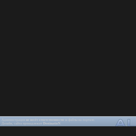
Администрация
не несёт ответственности
за файлы на портале.
Дизайн, сайта принадлежит
DestinatioN
.