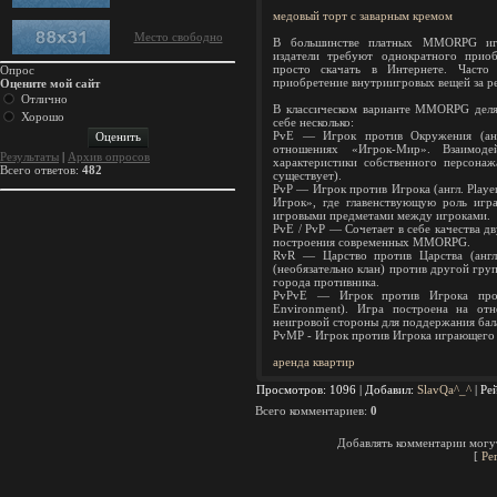
медовый торт с заварным кремом
Место свободно
В большинстве платных MMORPG игр
издатели требуют однократного при
просто скачать в Интернете. Часто
Опрос
приобретение внутриигровых вещей за ре
Оцените мой сайт
Отлично
В классическом варианте MMORPG делят
Хорошо
себе несколько:
PvE — Игрок против Окружения (англ
отношениях «Игрок-Мир». Взаимод
Результаты
|
Архив опросов
характеристики собственного персонаж
Всего ответов:
482
существует).
PvP — Игрок против Игрока (англ. Player
Игрок», где главенствующую роль игр
игровыми предметами между игроками.
PvE / PvP — Сочетает в себе качества д
построения современных MMORPG.
RvR — Царство против Царства (англ.
(необязательно клан) против другой гру
города противника.
PvPvE — Игрок против Игрока проти
Environment). Игра построена на от
неигровой стороны для поддержания бал
PvMP - Игрок против Игрока играющего за
аренда квартир
Просмотров
: 1096 |
Добавил
:
SlavQa^_^
|
Ре
Всего комментариев
:
0
Добавлять комментарии могут
[
Ре