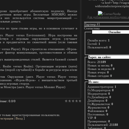
оки приобретают абонентскую подписку, Иногда
обретения копии игры. Бесплатные MMORPG можно
Для добавления необходима а
 в них используется система микротранзакций —
альные деньги.
Партнер #1
ся по трем стилям игры, но в основном сочетают в
Статистика
Онлайн:
. Player versus Environment). Игра построена на
ействуя с игровым окружением игрок улучшает
Онлайн всего:
1
а и продвигается по сюжетной линии (если таковая
Гостей:
1
Пользователей:
0
 versus Player). Игра строится на отношениях «Игрок-
ает фактор коммуникации, противостояния и обмена
Зарег. на сайте:
вух вышеприведенных стилей. Является базовой схемой
Всего:
21189
Новых за месяц:
0
 Realm versus Realm). Организация игроков (пати)
Новых за неделю:
0
ппы (порой случайной) в борьбе за ресурсы игры и/или
Новых вчера:
0
Новых сегодня:
0
в Окружения (англ. Player versus Player versus
ношениях «Игрок-Игрок» с вмешательством третьей
Из них:
анса игровых сторон.
Администраторов:
1
 Монстра (англ. Player versus Monster Player)
Гл.Модераторов:
0
Модераторов:
0
Гл.Дизайнеров:
0
Дизайнеров:
0
йтинг
:
0.0
/
0
Гл.Журналистов:
0
Журналистов:
0
Файловиков:
0
Постоянных:
0
 только зарегистрированные пользователи.
VIP:
0
гистрация
|
Вход
]
Проверенных:
0
Пользователей:
21188
Забаненых:
0