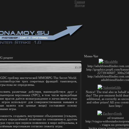
Главная
Форум
Мини-Чат
G рецепт
15:19
ли GDC-трейлер мистической MMORPG The Secret World.
ротивоборстве трех секретных фракций: тамплиеров,
гры пока не определены.
олнять различные действия, взаимодействуя друг с
пьютером персонажи (NPC), в том числе враждебные
ние врагов даётся вознаграждение и начисляются очки
 игрок использует для совершенствования навыков и
овая валюта или ценные вещи) составляют основу
иками игры.
ность создавать внутренние объединения (гильдии,
ваться определённой политики по отношению к другим
рах герои при первом появлении в мире нейтральны, в
делённым персонажам согласно сюжету игры.