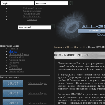
Файловый архив
Онлайн Музыка
Онлайн Видео
Онлайн Фильмы
Новости
Навигация Сайта
Главная
»
2011
»
Март
»
13
» Новая MMORP
Главная
Форум
Файловый Архив
НОВАЯ MMORPG РЕЦЕПТ
Онлайн Mp3
Онлайн Видео
Новости
Electronic Arts и Funcom распространи
Галерея
Новый онлайн-проект рассказывает о п
Топ сайтов
иллюминатов и драконов. Сроки выхода и
Баннеробмен
В виртуальном мире игроки могут вып
Сайты персонала
другом. Существуют и управляемые ком
(мобы). В большинстве игр за уничтоже
опыта (экспы). Полученные очки опыта
Место свободно
умений героя. Вознаграждение (игр
экономических отношений между участн
Место свободно
Во многих MMORPG игроки имеют возмож
кланы), члены которых могут придержи
игрокам и объединениям. В некоторых иг
других — изначально враждебны к опре
Место свободно