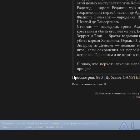
этой целью выступает против Хенс
Радовид — король Редании, муж 
сохранения из первой части, где Ад
Филиппа Эйльхарт — чародейка. Вт
Шеалой де Тансервилль.
Стеннис — наследник трона Аэди
крестьянам убить его, или же нет. 
Зеррит и Эган — братья-ведьмаки
убить короля Хенсельта. Однако Эг
Зигфрид из Денесле — великий м
игре, если сохранения из перво
встрече с Геральтом и не верит в то
Я знаю, что
перхоть лечение нар
процесс.
Просмотров
: 880 |
Добавил
:
GANSTE
Всего комментариев
:
0
Добавлять комментарии могут
[
Ре
Администрация
не несёт ответственности
за файлы на портале.
Дизайн, сайта принадлежит
DestinatioN
.