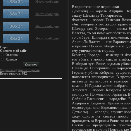
Место свободно
Второстепенные персонажи
Демавенд — король Аэдирна. Пер
Место свободно
заказу Шеалы де Танкарвилль.
Фольтест — король Темерии. Возгла
убит вечером этого же дня, прямо н
Место свободно
Шилярд фиц Эстерлен — посол Ни
Валетта, то он поможет сбежать из
то он берет Шилярда в заложники, 
Место свободно
Ариан Ла Валетт — сын Баронессы,
в прологе.Но если убедить его сд
Опрос
ему уничьтожить тюрьму.
Оцените мой сайт
Отлично
Бернард Лоредо — комендант Фло
его убить, а можно спасти эльфск
Хорошо
Выбирая путь Роше, ведьмак убивае
Шеала де Тансервилль — чародейк
Результаты
|
Архив опросов
Геральту убить Кейрана, существо
Всего ответов:
482
появляется эпизодически. В третье
пытается активировать телепорт
камень. И Геральт может выбрать — 
Хенсельт — король Каэдвена. Меч
свои руки. По желанию Геральта, В
Сабрина Глевиссиг — чародейка. Б
Аэдирна и Каэдвена. Прокляла кор
милосердия, стал Вдохновенным и 
Детмольд — чародей, служит кор
ходу одного из квестов можно 
проходить за Вернона Роше, то он в
Саския — предводитель повстан
государство в долине Понтара, где