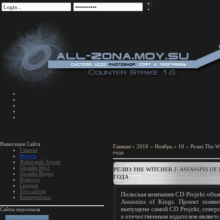
Навигация Сайта
Главная
»
2010
»
Ноябрь
»
19
» Релиз The Wi
Главная
года
Форум
Файловый Архив
Онлайн Mp3
РЕЛИЗ THE WITCHER 2: ASSASSINS O
Онлайн Видео
ГОДА
Новости
Галерея
Топ сайтов
Польская компания CD Projekt объя
Баннеробмен
Assassins of Kings. Проект появ
выпущена самой CD Projekt, северо
Сайты персонала
а отечественным издателем являетс