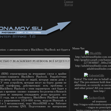
Главная
Форум
Мини-Чат
otion: с автономностью у BlackBerry PlayBook всё будет в
ОСТЬЮ У BLACKBERRY PLAYBOOK ВСЁ БУДЕТ
23:27
n (RIM) отреагировала на вчерашние слухи о крайне
знес-планшета BlackBerry Playbook. Разработчики
кумулятор поступили от людей, которые имели дело с
У этих устройств, которые несут на борту далеко не
ой платформы, действительно есть проблемы с
BlackBerry Playbook с этим параметром «всё будет в
х о времени «жизни» планшета без розетки в Research
ания не намерена откладывать релиз продукта: его
1 года, как и сообщалось. BlackBerry PlayBook имеет
 с разрешением 1024×600 точек, модули Bluetooth и
3 и 5 мегапикселов), порт MicroHDMI и пр. Работает
ионной системы QNX. Подготовлено по материалам