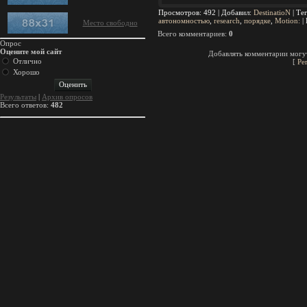
Просмотров
: 492 |
Добавил
:
DestinatioN
|
Те
автономностью
,
research
,
порядке
,
Motion:
|
Место свободно
Всего комментариев
:
0
Опрос
Оцените мой сайт
Добавлять комментарии могут
Отлично
[
Ре
Хорошо
Результаты
|
Архив опросов
Всего ответов:
482