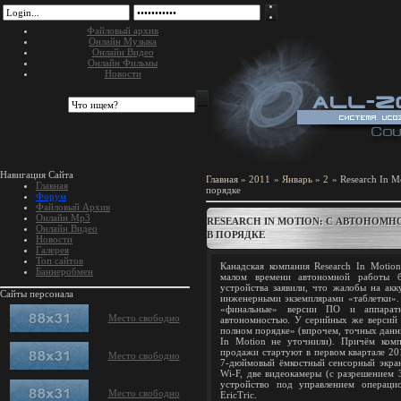
Файловый архив
Онлайн Музыка
Онлайн Видео
Онлайн Фильмы
Новости
Навигация Сайта
Главная
»
2011
»
Январь
»
2
» Research In M
Главная
порядке
Форум
Файловый Архив
Онлайн Mp3
RESEARCH IN MOTION: С АВТОНОМН
Онлайн Видео
В ПОРЯДКЕ
Новости
Галерея
Топ сайтов
Канадская компания Research In Motio
Баннеробмен
малом времени автономной работы би
устройства заявили, что жалобы на ак
Сайты персонала
инженерными экземплярами «таблетки». 
«финальные» версии ПО и аппаратн
Место свободно
автономностью. У серийных же версий 
полном порядке» (впрочем, точных данны
In Motion не уточнили). Причём комп
продажи стартуют в первом квартале 201
Место свободно
7-дюймовый ёмкостный сенсорный экран
Wi-F, две видеокамеры (с разрешением 
устройство под управлением операц
Место свободно
EricTric.