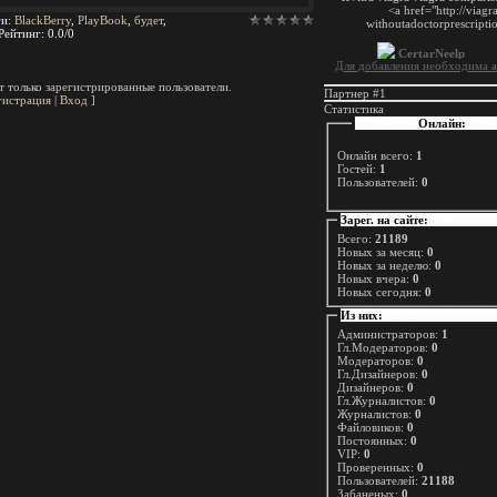
ги
:
BlackBerry
,
PlayBook
,
будет
,
Рейтинг
:
0.0
/
0
Для добавления необходима а
 только зарегистрированные пользователи.
Партнер #1
гистрация
|
Вход
]
Статистика
Онлайн:
Онлайн всего:
1
Гостей:
1
Пользователей:
0
Зарег. на сайте:
Всего:
21189
Новых за месяц:
0
Новых за неделю:
0
Новых вчера:
0
Новых сегодня:
0
Из них:
Администраторов:
1
Гл.Модераторов:
0
Модераторов:
0
Гл.Дизайнеров:
0
Дизайнеров:
0
Гл.Журналистов:
0
Журналистов:
0
Файловиков:
0
Постоянных:
0
VIP:
0
Проверенных:
0
Пользователей:
21188
Забаненых:
0