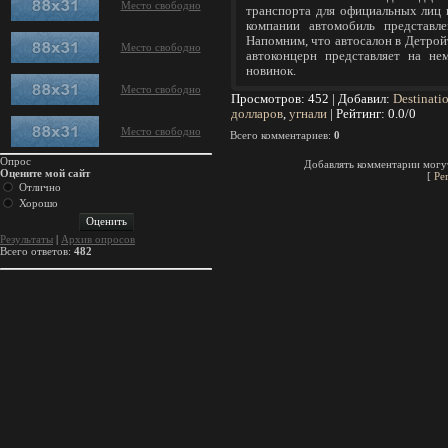
Место свободно
транспорта для официальных лиц 
компании автомобиль представл
Напомним, что автосалон в Детройт
Место свободно
автоконцерн представляет на 
новинок.
Место свободно
Просмотров
: 452 |
Добавил
:
Destinati
долларов
,
угнали
|
Рейтинг
:
0.0
/
0
Место свободно
Всего комментариев
:
0
Опрос
Добавлять комментарии могут
Оцените мой сайт
[
Ре
Отлично
Хорошо
Результаты
|
Архив опросов
Всего ответов:
482