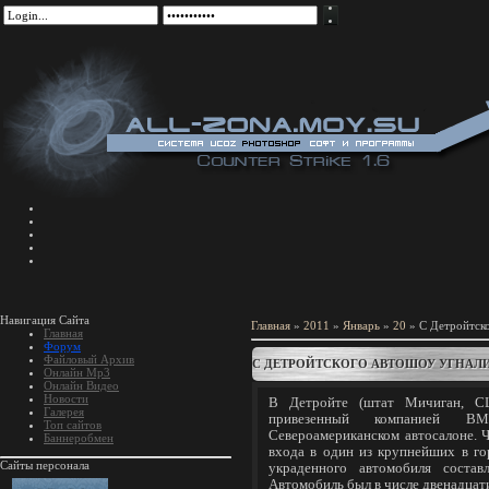
Навигация Сайта
Главная
»
2011
»
Январь
»
20
» С Детройтск
Главная
Форум
Файловый Архив
С ДЕТРОЙТСКОГО АВТОШОУ УГНАЛИ 
Онлайн Mp3
Онлайн Видео
Новости
В Детройте (штат Мичиган, С
Галерея
привезенный компанией 
Топ сайтов
Североамериканском автосалоне.
Баннеробмен
входа в один из крупнейших в го
Сайты персонала
украденного автомобиля составл
Автомобиль был в числе двенадцат