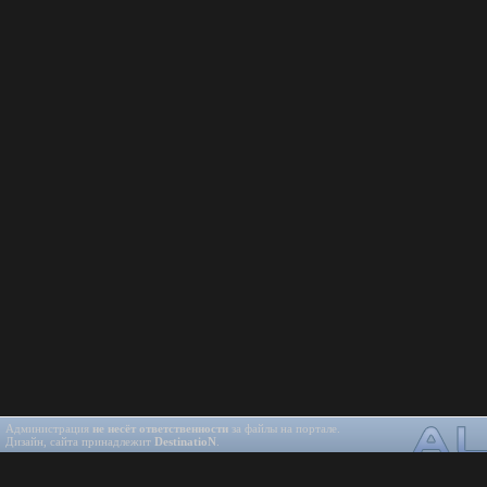
Администрация
не несёт ответственности
за файлы на портале.
Дизайн, сайта принадлежит
DestinatioN
.