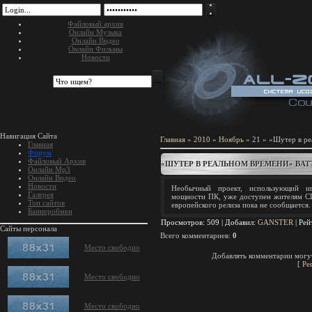
Файловый архив
Онлайн Музыка
Онлайн Видео
Онлайн Фильмы
Новости
Навигация Сайта
Главная
»
2010
»
Ноябрь
»
21
» «Шутер в ре
Главная
Форум
Файловый Архив
«ШУТЕР В РЕАЛЬНОМ ВРЕМЕНИ» BAT
Онлайн Mp3
Онлайн Видео
Новости
Необычный проект, использующий иг
Галерея
мощности ПК, уже доступен жителям 
Топ сайтов
европейского релиза пока не сообщается.
Баннеробмен
Просмотров
: 509 |
Добавил
:
GANSTER
|
Рей
Сайты персонала
Всего комментариев
:
0
Место свободно
Добавлять комментарии могут
[
Ре
Место свободно
Место свободно