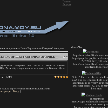
Главная
Форум
Мини-Чат
альном времени» Battle Tag вышел в Северной Америке
TLE TAG ВЫШЕЛ В СЕВЕРНОЙ АМЕРИКЕ
12:50
рушечные лазерные пистолеты и вычислительные
США.
22
ноября игру начнут продавать в Канаде. Дата
тинг
:
5.0
/
1
 только зарегистрированные пользователи.
гистрация
|
Вход
]