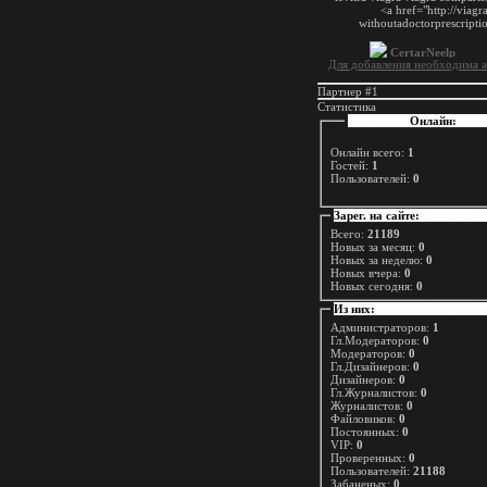
Для добавления необходима а
Партнер #1
Статистика
Онлайн:
Онлайн всего:
1
Гостей:
1
Пользователей:
0
Зарег. на сайте:
Всего:
21189
Новых за месяц:
0
Новых за неделю:
0
Новых вчера:
0
Новых сегодня:
0
Из них:
Администраторов:
1
Гл.Модераторов:
0
Модераторов:
0
Гл.Дизайнеров:
0
Дизайнеров:
0
Гл.Журналистов:
0
Журналистов:
0
Файловиков:
0
Постоянных:
0
VIP:
0
Проверенных:
0
Пользователей:
21188
Забаненых:
0