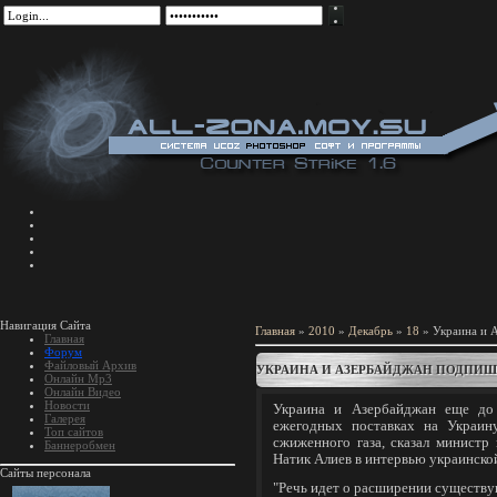
Навигация Сайта
Главная
»
2010
»
Декабрь
»
18
» Украина и 
Главная
Форум
Файловый Архив
УКРАИНА И АЗЕРБАЙДЖАН ПОДПИШ
Онлайн Mp3
Онлайн Видео
Новости
Украина и Азербайджан еще до 
Галерея
ежегодных поставках на Украин
Топ сайтов
сжиженного газа, сказал минист
Баннеробмен
Натик Алиев в интервью украинско
Сайты персонала
"Речь идет о расширении существу