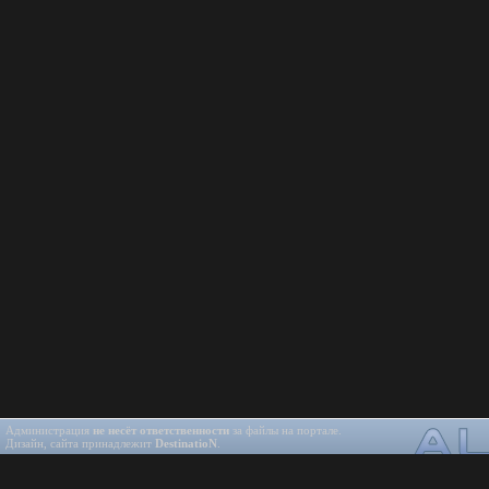
Администрация
не несёт ответственности
за файлы на портале.
Дизайн, сайта принадлежит
DestinatioN
.