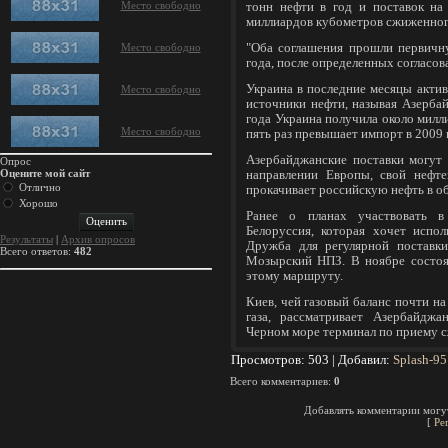
Место свободно
тонн нефти в год и поставок на
миллиардов кубометров сжиженного 
Место свободно
"Оба соглашения прошли первичн
года, после определенных согласова
Украина в последние месяцы акти
Место свободно
источники нефти, называя Азерба
года Украина получила около милл
Место свободно
пять раз превышает импорт в 2009 
Азербайджанские поставки могут
Опрос
Оцените мой сайт
направлении Европы, свой нефте
Отлично
прокачивает российскую нефть в о
Хорошо
Ранее о планах участвовать в
Белоруссия, которая хочет испо
Результаты
|
Архив опросов
Дружба для регулярной поставк
Всего ответов:
482
Мозырский НПЗ. В ноябре состоя
этому маршруту.
Киев, чей газовый баланс почти на
газа, рассматривает Азербайджа
Черном море терминал по приему с
Просмотров
: 503 |
Добавил
:
Splash-95
Всего комментариев
:
0
Добавлять комментарии могут
[
Ре