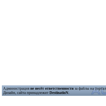
Администрация
не несёт ответственности
за файлы на портал
Дизайн, сайта принадлежит
DestinatioN
.