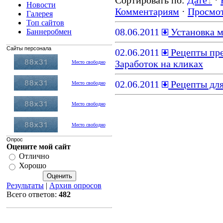
Сортировать по
:
Дате
·
Новости
Комментариям
·
Просмо
Галерея
Топ сайтов
08.06.2011
Установка м
Баннеробмен
Сайты персонала
02.06.2011
Рецепты пре
Заработок на кликах
Место свободно
02.06.2011
Рецепты для
Место свободно
Место свободно
Место свободно
Опрос
Оцените мой сайт
Отлично
Хорошо
Результаты
|
Архив опросов
Всего ответов:
482