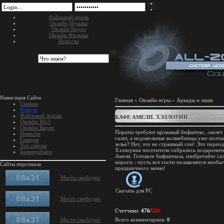
Файловый архив
Онлайн Музыка
Онлайн Видео
Онлайн Фильмы
Новости
Навигация Сайта
Главная
»
Онлайн игры
»
Аркады и экшн
Главная
Форум
Файловый Архив
КАФЕ АМЕЛИ. ХЭЛЛОУИН
Онлайн Mp3
Онлайн Видео
Пираты требуют кровавый бифштекс, скелет з
Новости
салат, а недовольные волшебницы уже полча
Галерея
зелье? Нет, это не страшный сон! Это перео
Топ сайтов
Хэллоуина посетители собрались подкрепить
Баннеробмен
Амели. Готовьте бифштексы, изобретайте са
пироги - пусть все гости полакомятся необ
Сайты персонала
праздничного меню!
Место свободно
Скачать для
PC
Место свободно
Счетчики
:
476
/
286
Место свободно
Всего комментариев
:
0