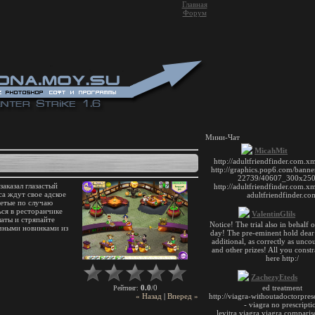
Главная
Форум
Мини-Чат
аказал глазастый
са ждут свое адское
детые по случаю
ся в ресторанчике
латы и стряпайте
ычными новинками из
0.0
0
Рейтинг
:
/
« Назад
|
Вперед »