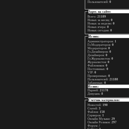
Пользователей:
0
Зарег. на сайте:
Всего:
21189
Новых за месяц:
0
Новых за неделю:
0
Новых вчера:
0
Новых сегодня:
0
Из них:
Администраторов:
1
Гл.Модераторов:
0
Модераторов:
0
Гл.Дизайнеров:
0
Дизайнеров:
0
Гл.Журналистов:
0
Журналистов:
0
Файловиков:
0
Постоянных:
0
VIP:
0
Проверенных:
0
Пользователей:
21188
Забаненых:
0
Из них:
Парней:
21178
Девушек:
8
Счетчик материалов:
Новостей:
190
Статей:
3
Файлов:
158
Серверов:
1
Онлайн Музыки:
29
Онлайн Роликов:
297
Форум:
/