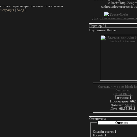
 только зарегистрированные пользователи.
гистрация
|
Вход
]
Для добавления необходима а
Партнер #1
Случайные Файлы
Скачать чит point blank h
бесплатно
(Point Blank)
Загрузок:
1
Просмотров:
662
Добавил:
SlavQa
Дата:
08.06.2011
Статистика
Онлайн:
Онлайн всего:
1
Гостей:
1