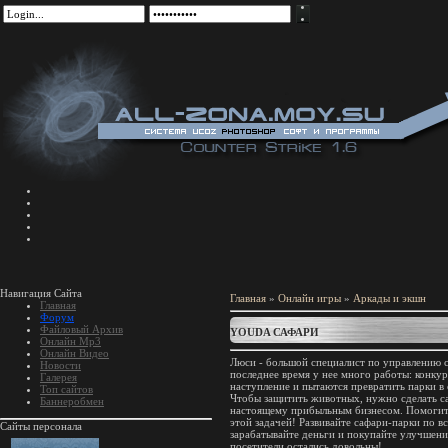
Навигация Сайта
Главная
»
Онлайн игры
»
Аркады и экшн
Главная
Форум
Файловый Архив
YOUDA САФАРИ
Онлайн Mp3
Онлайн Видео
Люси - большой специалист по управлению 
Новости
последнее время у нее много работы: конку
Галерея
наступление и пытаются превратить парки в
Топ сайтов
Чтобы защитить животных, нужно сделать с
Баннеробмен
настоящему прибыльным бизнесом. Помогит
этой задачей! Развивайте сафари-парки по в
Сайты персонала
зарабатывайте деньги и покупайте улучшени
посетители остались довольны!