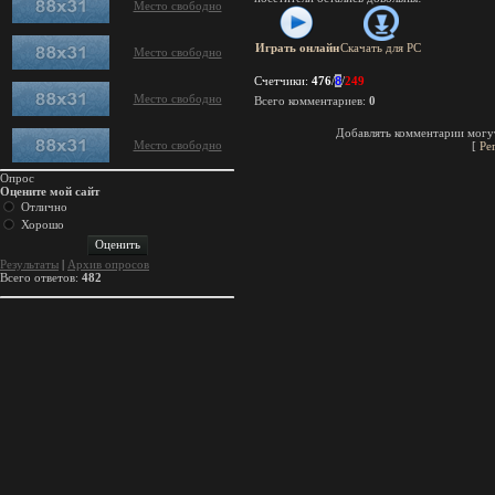
Место свободно
Играть онлайн
Скачать для
PC
Место свободно
Счетчики
:
476
/
8
/
249
Место свободно
Всего комментариев
:
0
Добавлять комментарии могут
Место свободно
[
Ре
Опрос
Оцените мой сайт
Отлично
Хорошо
Результаты
|
Архив опросов
Всего ответов:
482