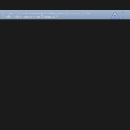
Администрация
не несёт ответственности
за файлы на портале.
Дизайн, сайта принадлежит
DestinatioN
.