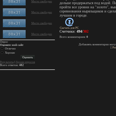
Место свободно
дольше продержаться под водой. П
пройти все уровни на "золото", вы
соревнования ныряльщиков и сдела
Место свободно
лучшим в городе.
Место свободно
Скачать для
PC
Счетчики
:
494
/
302
Место свободно
Всего комментариев
:
0
Опрос
Добавлять комментарии могут
Оцените мой сайт
[
Ре
Отлично
Хорошо
Результаты
|
Архив опросов
Всего ответов:
482