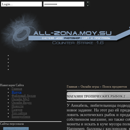
Навигация Сайта
Главная
»
Онлайн игры
»
Поиск предметов
Главная
Форум
Файловый Архив
МАГАЗИН ТРОПИЧЕСКИХ РЫБОК 2
Онлайн Mp3
Онлайн Видео
У Аннабель, любительницы подвод
Новости
Галерея
новое задание. На этот раз ей прид
Топ сайтов
ловить экзотических рыбок и прода
Баннеробмен
собственном магазине, но также со
Сайты персонала
монеты и искать в куче мусора пол
Например, баллоны с кислородом, 