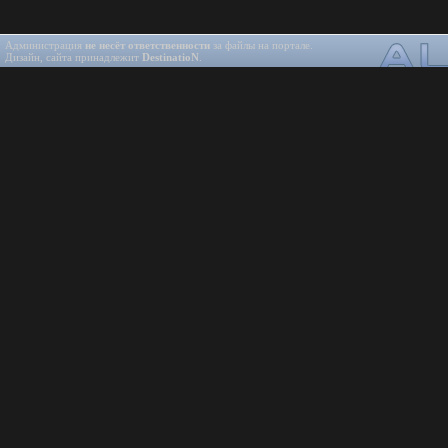
Администрация
не несёт ответственности
за файлы на портале.
Дизайн, сайта принадлежит
DestinatioN
.