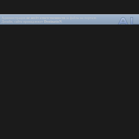
Администрация
не несёт ответственности
за файлы на портале.
Дизайн, сайта принадлежит
DestinatioN
.