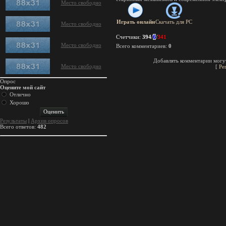
Место свободно
Играть онлайн
Скачать для
PC
Место свободно
Счетчики
:
394
/
6
/
341
Место свободно
Всего комментариев
:
0
Добавлять комментарии могут
Место свободно
[
Ре
Опрос
Оцените мой сайт
Отлично
Хорошо
Результаты
|
Архив опросов
Всего ответов:
482