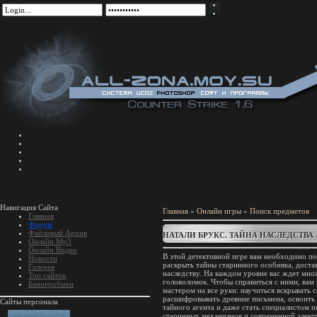
Навигация Сайта
Главная
»
Онлайн игры
»
Поиск предметов
Главная
Форум
Файловый Архив
НАТАЛИ БРУКС. ТАЙНА НАСЛЕДСТВА
Онлайн Mp3
Онлайн Видео
В этой детективной игре вам необходимо п
Новости
раскрыть тайны старинного особняка, доста
Галерея
наследству. На каждом уровне вас ждет мн
Топ сайтов
головоломок. Чтобы справиться с ними, вам 
Баннеробмен
мастером на все руки: научиться вскрывать 
расшифровывать древние письмена, освоить 
Сайты персонала
тайного агента и даже стать специалистом 
старинных механизмов и современной элект