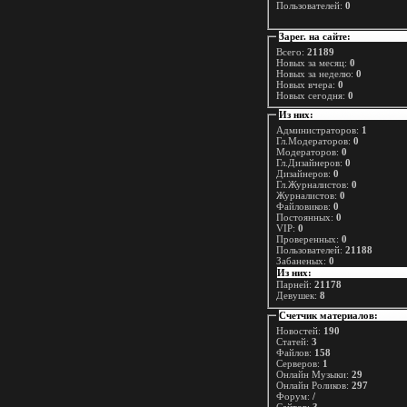
Пользователей:
0
Зарег. на сайте:
Всего:
21189
Новых за месяц:
0
Новых за неделю:
0
Новых вчера:
0
Новых сегодня:
0
Из них:
Администраторов:
1
Гл.Модераторов:
0
Модераторов:
0
Гл.Дизайнеров:
0
Дизайнеров:
0
Гл.Журналистов:
0
Журналистов:
0
Файловиков:
0
Постоянных:
0
VIP:
0
Проверенных:
0
Пользователей:
21188
Забаненых:
0
Из них:
Парней:
21178
Девушек:
8
Счетчик материалов:
Новостей:
190
Статей:
3
Файлов:
158
Серверов:
1
Онлайн Музыки:
29
Онлайн Роликов:
297
Форум:
/