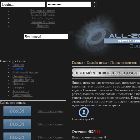
Файловый архив
Онлайн Музыка
Онлайн Видео
Онлайн Фильмы
Новости
Навигация Сайта
Главная
»
Онлайн игры
»
Поиск предметов
Главная
Форум
Файловый Архив
СНЕЖНЫЙ ЧЕЛОВЕК. ПРЕСЛЕДУЯ ТЕ
Онлайн Mp3
Онлайн Видео
Линда, популярная телеведущая, получает за
Новости
выяснить, что происходит в городском парке
Галерея
видели Снежного человека. Займитесь поиск
Топ сайтов
разгадыванием головоломок и помогите отв
Баннеробмен
узнать правду о загадочном существе. Перв
отправляйтесь на прогулку по парку - возмо
Сайты персонала
ждет весьма необычная встреча...
Место свободно
Скачать для
PC
Место свободно
Счетчики
:
482
/
361
Место свободно
Всего комментариев
:
0