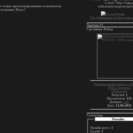
 только зарегистрированные пользователи.
гистрация
|
Вход
]
Для добавления необходима а
Партнер #1
Случайные Файлы
Оригинальный шаблон от 
PSD и скрипты!
(Шаблоны)
Загрузок:
1
Просмотров:
512
Добавил:
naK
Дата:
12.06.2011
Статистика
Онлайн:
Онлайн всего:
1
Гостей:
1