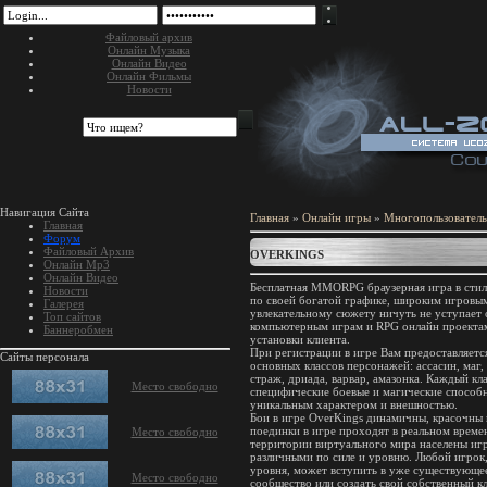
Файловый архив
Онлайн Музыка
Онлайн Видео
Онлайн Фильмы
Новости
Навигация Сайта
Главная
»
Онлайн игры
»
Многопользователь
Главная
Форум
Файловый Архив
OVERKINGS
Онлайн Mp3
Онлайн Видео
Бесплатная MMORPG браузерная игра в стил
Новости
по своей богатой графике, широким игровы
Галерея
увлекательному сюжету ничуть не уступает
Топ сайтов
компьютерным играм и RPG онлайн проекта
Баннеробмен
установки клиента.
При регистрации в игре Вам предоставляетс
Сайты персонала
основных классов персонажей: ассасин, маг,
страж, дриада, варвар, амазонка. Каждый кл
Место свободно
специфические боевые и магические способн
уникальным характером и внешностью.
Бои в игре OverKings динамичны, красочны 
поединки в игре проходят в реальном врем
Место свободно
территории виртуального мира населены иг
различными по силе и уровню. Любой игрок
уровня, может вступить в уже существующе
Место свободно
сообщество или создать свой собственный кл