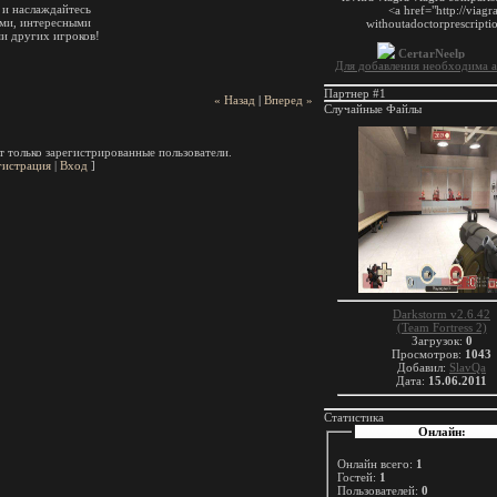
 и наслаждайтесь
ями, интересными
и других игроков!
Для добавления необходима а
Партнер #1
« Назад
|
Вперед »
Случайные Файлы
 только зарегистрированные пользователи.
гистрация
|
Вход
]
Darkstorm v2.6.42
(Team Fortress 2)
Загрузок:
0
Просмотров:
1043
Добавил:
SlavQa
Дата:
15.06.2011
Статистика
Онлайн:
Онлайн всего:
1
Гостей:
1
Пользователей:
0