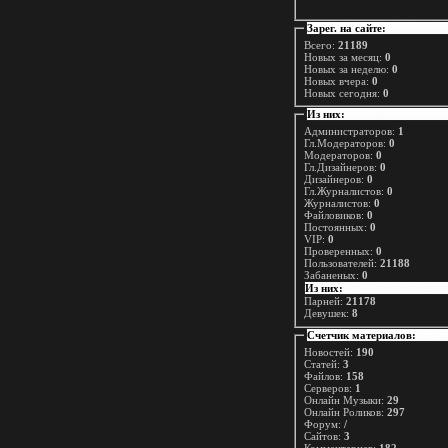
Зарег. на сайте:
Всего:
21189
Новых за месяц:
0
Новых за неделю:
0
Новых вчера:
0
Новых сегодня:
0
Из них:
Администраторов:
1
Гл.Модераторов:
0
Модераторов:
0
Гл.Дизайнеров:
0
Дизайнеров:
0
Гл.Журналистов:
0
Журналистов:
0
Файловиков:
0
Постоянных:
0
VIP:
0
Проверенных:
0
Пользователей:
21188
Забаненых:
0
Из них:
Парней:
21178
Девушек:
8
Счетчик материалов:
Новостей:
190
Статей:
3
Файлов:
158
Серверов:
1
Онлайн Музыки:
29
Онлайн Роликов:
297
Форум:
/
Сайтов:
3