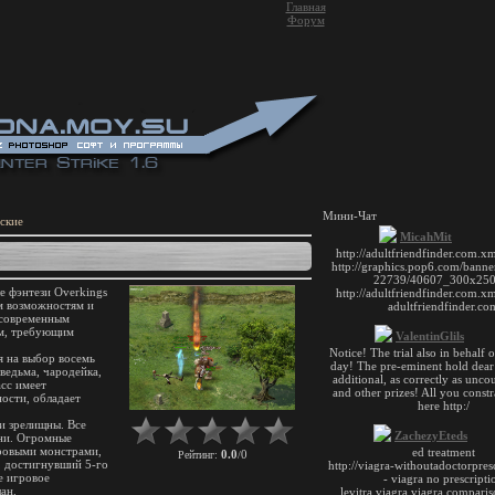
Главная
Форум
Мини-Чат
ские
е фэнтези Overkings
м возможностям и
 современным
м, требующим
я на выбор восемь
 ведьма, чародейка,
асс имеет
ости, обладает
и зрелищны. Все
ени. Огромные
ровыми монстрами,
0.0
0
Рейтинг
:
/
, достигнувший 5-го
е игровое
ан.