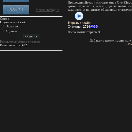
Присоединяйтесь к жителям мира OverKings
яркой и красивой графикой, зрелищными бо
заданиями и приятным общениями с тысячам
Место свободно
Опрос
Оцените мой сайт
Играть онлайн
Отлично
Счетчики
:
2720
/
2050
Хорошо
Всего комментариев
:
0
Добавлять комментарии могут
Результаты
|
Архив опросов
[
Ре
Всего ответов:
482