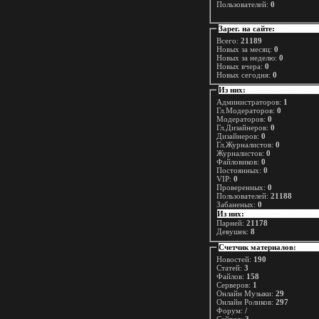
Пользователей:
0
Зарег. на сайте:
Всего:
21189
Новых за месяц:
0
Новых за неделю:
0
Новых вчера:
0
Новых сегодня:
0
Из них:
Администраторов:
1
Гл.Модераторов:
0
Модераторов:
0
Гл.Дизайнеров:
0
Дизайнеров:
0
Гл.Журналистов:
0
Журналистов:
0
Файловиков:
0
Постоянных:
0
VIP:
0
Проверенных:
0
Пользователей:
21188
Забаненых:
0
Из них:
Парней:
21178
Девушек:
8
Счетчик материалов:
Новостей:
190
Статей:
3
Файлов:
158
Серверов:
1
Онлайн Музыки:
29
Онлайн Роликов:
297
Форум:
/