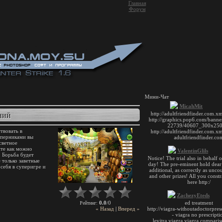
Главная
Форум
Мини-Чат
НИЙ
твовать в
оперниками вы
светное
йте как можно
. Борьба будет
 только заветные
 себя в суперигре и
0.0
0
Рейтинг
:
/
« Назад
|
Вперед »