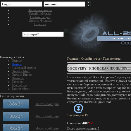
Файловый архив
Онлайн Музыка
Онлайн Видео
Онлайн Фильмы
Новости
Навигация Сайта
Главная
»
Онлайн игры
»
Головоломки
Главная
Форум
Файловый Архив
DISCOVERY! В ПОИСКАХ ПРИКЛЮЧЕ
Онлайн Mp3
Онлайн Видео
Шоу начинается! В этой игре вы будете учас
Новости
телевизионной викторине. Вместе с двумя с
Галерея
сможете побороться за главный приз - круго
Топ сайтов
путешествие! Залог победы прост: заработа
Баннеробмен
больше денег, собирая предметы на уровнях
нешуточной, ведь победителю достанутся не
Сайты персонала
билеты в теплые страны, но и шанс проявить
сорвать стотысячный джек-пот!
Место свободно
Скачать для
PC
Место свободно
Счетчики
:
480
/
351
Место свободно
Всего комментариев
:
0