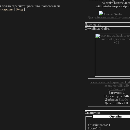
 только зарегистрированные пользователи.
гистрация
|
Вход
]
Для добавления необходима а
Партнер #1
Случайные Файлы
скачать walhack speedhack a
cs source v58 v59
(CS Source)
Загрузок:
1
Просмотров:
846
Добавил:
SlavQa
Дата:
13.06.2011
Статистика
Онлайн:
Онлайн всего:
1
Гостей:
1