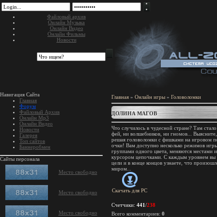
Файловый архив
Онлайн Музыка
Онлайн Видео
Онлайн Фильмы
Новости
Навигация Сайта
Главная
»
Онлайн игры
»
Головоломки
Главная
Форум
Файловый Архив
ДОЛИНА МАГОВ
Онлайн Mp3
Онлайн Видео
Что случилось в чудесной стране? Там стало
Новости
фей, ни волшебников, ни гномов... Выясните,
Галерея
решая головоломки с фишками на игровом по
Топ сайтов
очки! Вам доступно несколько режимов игры
Баннеробмен
группами одного цвета, меняются местами 
курсором цепочками. С каждым уровнем вы 
Сайты персонала
цели и в конце концов узнаете, что произош
миром...
Место свободно
Скачать для
PC
Место свободно
Счетчики
:
441
/
238
Место свободно
Всего комментариев
:
0