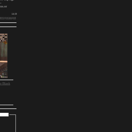
вторизация
t Blank