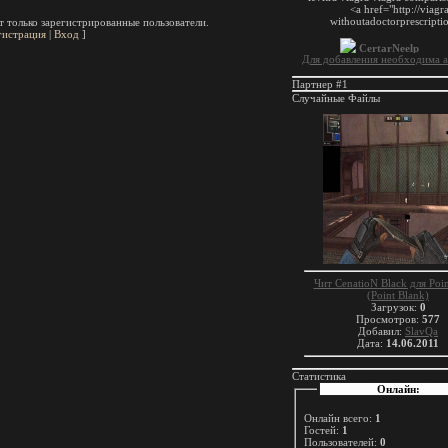
 только зарегистрированные пользователи.
гистрация
|
Вход
]
Для добавления необходима а
Партнер #1
Случайные Файлы
Чит CenatioN Black для Poin
(Point Blank)
Загрузок:
0
Просмотров:
577
Добавил:
SlavQa
Дата:
14.06.2011
Статистика
Онлайн:
Онлайн всего:
1
Гостей:
1
Пользователей:
0