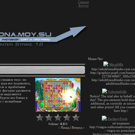
Главная
Форум
Мини-Чат
 слишком тихо: ни
 куда все подевались,
ле и зарабатывая
: фигурки удаляются
или выделяются
будете все ближе к
ло с волшебным
0.0
0
Рейтинг
:
/
« Назад
|
Вперед »