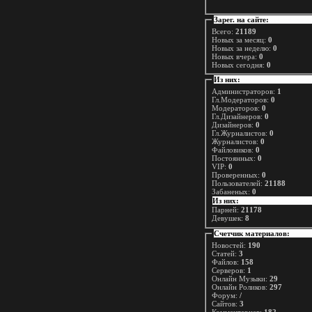
Зарег. на сайте:
Всего:
21189
Новых за месяц:
0
Новых за неделю:
0
Новых вчера:
0
Новых сегодня:
0
Из них:
Администраторов:
1
Гл.Модераторов:
0
Модераторов:
0
Гл.Дизайнеров:
0
Дизайнеров:
0
Гл.Журналистов:
0
Журналистов:
0
Файловиков:
0
Постоянных:
0
VIP:
0
Проверенных:
0
Пользователей:
21188
Забаненых:
0
Из них:
Парней:
21178
Девушек:
8
Счетчик материалов:
Новостей:
190
Статей:
3
Файлов:
158
Серверов:
1
Онлайн Музыки:
29
Онлайн Роликов:
297
Форум:
/
Сайтов:
3