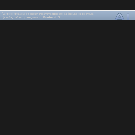
Администрация
не несёт ответственности
за файлы на портале.
Дизайн, сайта принадлежит
DestinatioN
.