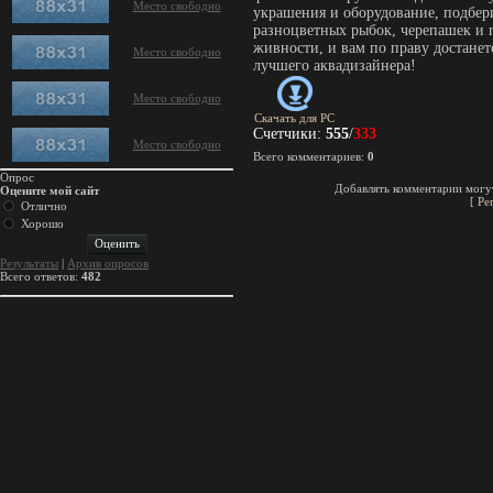
Место свободно
украшения и оборудование, подбер
разноцветных рыбок, черепашек и 
живности, и вам по праву достанет
Место свободно
лучшего аквадизайнера!
Место свободно
Скачать для
PC
Счетчики
:
555
/
333
Место свободно
Всего комментариев
:
0
Опрос
Добавлять комментарии могут
Оцените мой сайт
[
Ре
Отлично
Хорошо
Результаты
|
Архив опросов
Всего ответов:
482