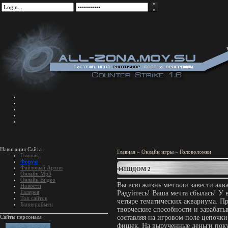
Навигация Сайта
Главная
»
Онлайн игры
»
Головоломки
Главная
Форум
Файловый Архив
ФИШДОМ 2
Онлайн Mp3
Онлайн Видео
Вы всю жизнь мечтали завести акв
Новости
Галерея
Радуйтесь! Ваша мечта сбылась! У 
Топ сайтов
четыре тематических аквариума. П
Баннеробмен
творческие способности и зарабаты
Сайты персонала
составляя на игровом поле цепочк
фишек. На вырученные деньги пок