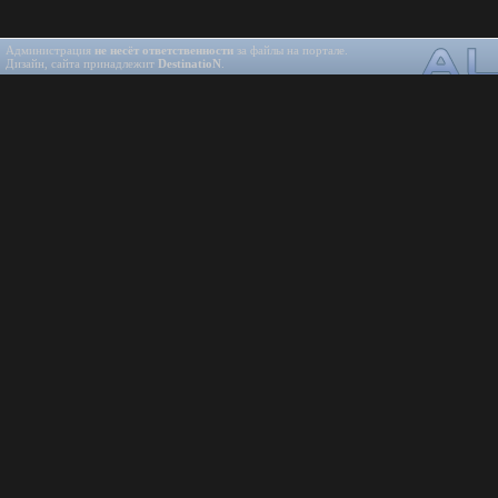
Администрация
не несёт ответственности
за файлы на портале.
Дизайн, сайта принадлежит
DestinatioN
.