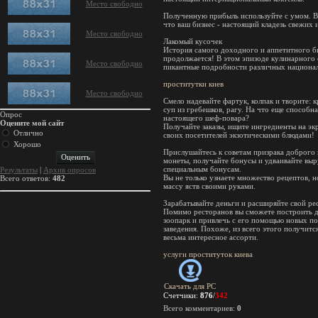
Место свободно
Полученную прибыль используйте с умом. В
что ваш бизнес - настоящий кладезь свежих 
Место свободно
Лакомый кусочек
История самого доходного и аппетитного б
продолжается! В этом эпизоде кулинарного 
Место свободно
пикантные подробности различных национа
проститутки киев
Место свободно
Смело надевайте фартук, колпак и творите: к
суп из гребешков, рагу. На что еще способн
Опрос
настоящего шеф-повара?
Оцените мой сайт
Получайте заказы, ищите ингредиенты на эк
Отлично
своих посетителей экзотическими блюдами!
Хорошо
Прислушайтесь к советам призрака доброго 
монеты, получайте бонусы и удваивайте выр
специальным бонусам.
Результаты
|
Архив опросов
Вы не только узнаете множество рецептов, н
Всего ответов:
482
массу яств своими руками.
Зарабатывайте деньги и расширяйте свой ре
Помимо ресторанов вы сможете построить 
зоопарк и привлечь с его помощью новых по
заведения. Похоже, из всего этого получитс
весьма интересное ассорти.
услуги проституток киева
Скачать для
PC
Счетчики
:
876
/
342
Всего комментариев
:
0