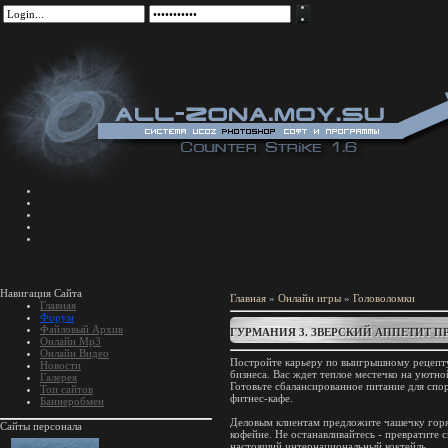
Навигация Сайта
Главная
»
Онлайн игры
»
Головоломки
Главная
Форум
Файловый Архив
ГУРМАНИЯ 3. ЗВЕРСКИЙ АППЕТИТ П
Онлайн Mp3
Онлайн Видео
Постройте карьеру по выигрышному рецепт
Новости
бизнеса. Вас ждет теплое местечко на уютно
Галерея
Готовьте сбалансированное питание для спо
Топ сайтов
фитнес-кафе.
Баннеробмен
Деловым клиентам предложите чашечку горя
Сайты персонала
кофейне. Не останавливайтесь - превратите с
настоящий интернациональный коктейль.