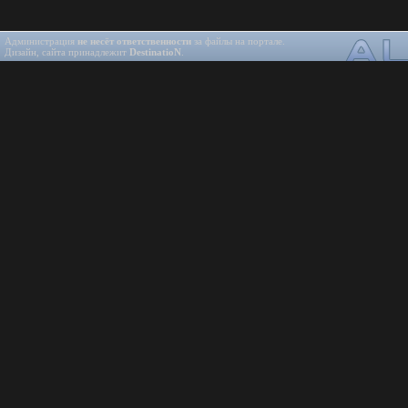
Администрация
не несёт ответственности
за файлы на портале.
Дизайн, сайта принадлежит
DestinatioN
.