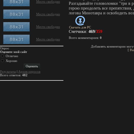
Место свободно
Разгадывайте головоломки "три в р
герою преодолеть все препятствия, 
логова Минотавра и освободить в
Место свободно
Место свободно
Скачать для
PC
Счетчики
:
469
/
359
Всего комментариев
:
0
Место свободно
Добавлять комментарии могут
Опрос
[
Ре
Оцените мой сайт
Отлично
Хорошо
Результаты
|
Архив опросов
Всего ответов:
482