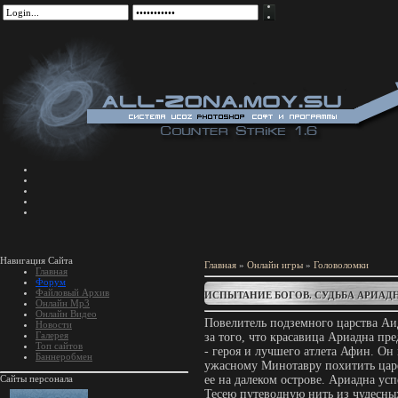
Навигация Сайта
Главная
»
Онлайн игры
»
Головоломки
Главная
Форум
Файловый Архив
ИСПЫТАНИЕ БОГОВ. СУДЬБА АРИАД
Онлайн Mp3
Онлайн Видео
Повелитель подземного царства Аи
Новости
Галерея
за того, что красавица Ариадна пре
Топ сайтов
- героя и лучшего атлета Афин. Он
Баннеробмен
ужасному Минотавру похитить царе
Сайты персонала
ее на далеком острове. Ариадна усп
Тесею путеводную нить из чудесн