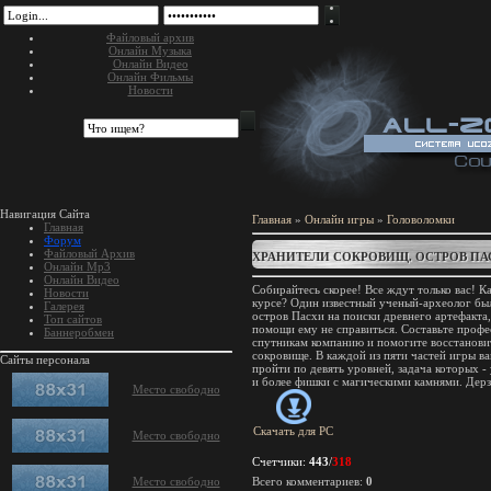
Файловый архив
Онлайн Музыка
Онлайн Видео
Онлайн Фильмы
Новости
Навигация Сайта
Главная
»
Онлайн игры
»
Головоломки
Главная
Форум
Файловый Архив
ХРАНИТЕЛИ СОКРОВИЩ. ОСТРОВ ПА
Онлайн Mp3
Онлайн Видео
Собирайтесь скорее! Все ждут только вас! К
Новости
курсе? Один известный ученый-археолог бы
Галерея
остров Пасхи на поиски древнего артефакта,
Топ сайтов
помощи ему не справиться. Составьте профе
Баннеробмен
спутникам компанию и помогите восстанови
сокровище. В каждой из пяти частей игры ва
Сайты персонала
пройти по девять уровней, задача которых - 
и более фишки с магическими камнями. Дерз
Место свободно
Скачать для
PC
Место свободно
Счетчики
:
443
/
318
Место свободно
Всего комментариев
:
0