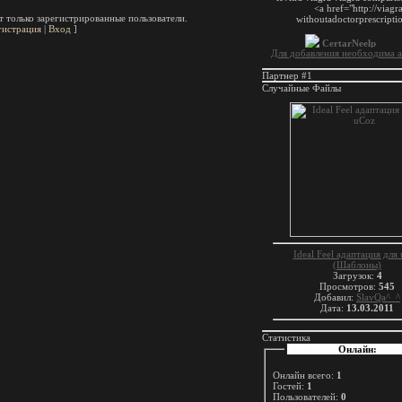
 только зарегистрированные пользователи.
гистрация
|
Вход
]
Для добавления необходима а
Партнер #1
Случайные Файлы
Ideal Feel адаптация для
(Шаблоны)
Загрузок:
4
Просмотров:
545
Добавил:
SlavQa^_^
Дата:
13.03.2011
Статистика
Онлайн:
Онлайн всего:
1
Гостей:
1
Пользователей:
0