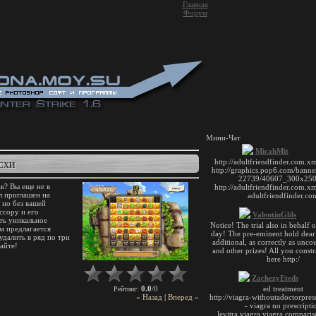
Главная
Форум
Мини-Чат
СХИ
ак? Вы еще не в
л приглашен на
 но без вашей
ссору и его
ть уникальное
м предлагается
удалить в ряд по три
айте!
0.0
0
Рейтинг
:
/
« Назад
|
Вперед »