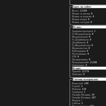
Зарег. на сайте:
Всего:
21189
Новых за месяц:
0
Новых за неделю:
0
Новых вчера:
0
Новых сегодня:
0
Из них:
Администраторов:
1
Гл.Модераторов:
0
Модераторов:
0
Гл.Дизайнеров:
0
Дизайнеров:
0
Гл.Журналистов:
0
Журналистов:
0
Файловиков:
0
Постоянных:
0
VIP:
0
Проверенных:
0
Пользователей:
21188
Забаненых:
0
Из них:
Парней:
21178
Девушек:
8
Счетчик материалов:
Новостей:
190
Статей:
3
Файлов:
158
Серверов:
1
Онлайн Музыки:
29
Онлайн Роликов:
297
Форум:
/
Сайтов:
3