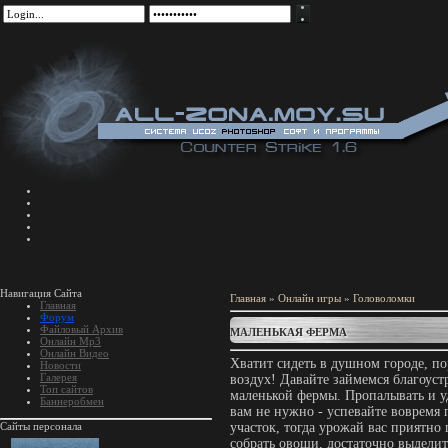
Навигация Сайта
Главная
»
Онлайн игры
»
Головоломки
Главная
Форум
Файловый Архив
МАЛЕНЬКАЯ ФЕРМА
Онлайн Mp3
Онлайн Видео
Хватит сидеть в душном городе, по
Новости
Галерея
воздух! Давайте займемся благоус
Топ сайтов
маленькой фермы. Пропалывать и у
Баннеробмен
вам не нужно - успевайте вовремя 
Сайты персонала
участок, тогда урожай вас приятно 
собрать овощи, достаточно выдели