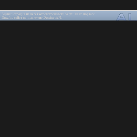
Администрация
не несёт ответственности
за файлы на портале.
Дизайн, сайта принадлежит
DestinatioN
.