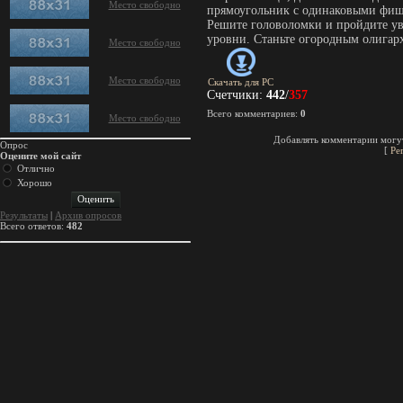
Место свободно
прямоугольник с одинаковыми фиш
Решите головоломки и пройдите у
уровни. Станьте огородным олигар
Место свободно
Место свободно
Скачать для
PC
Счетчики
:
442
/
357
Всего комментариев
:
0
Место свободно
Добавлять комментарии могут
Опрос
[
Ре
Оцените мой сайт
Отлично
Хорошо
Результаты
|
Архив опросов
Всего ответов:
482