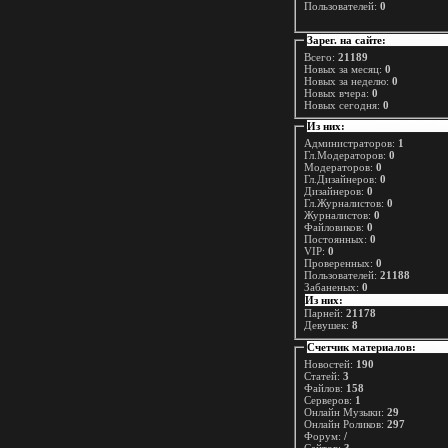
Пользователей:
0
Зарег. на сайте:
Всего:
21189
Новых за месяц:
0
Новых за неделю:
0
Новых вчера:
0
Новых сегодня:
0
Из них:
Администраторов:
1
Гл.Модераторов:
0
Модераторов:
0
Гл.Дизайнеров:
0
Дизайнеров:
0
Гл.Журналистов:
0
Журналистов:
0
Файловиков:
0
Постоянных:
0
VIP:
0
Проверенных:
0
Пользователей:
21188
Забаненых:
0
Из них:
Парней:
21178
Девушек:
8
Счетчик материалов:
Новостей:
190
Статей:
3
Файлов:
158
Серверов:
1
Онлайн Музыки:
29
Онлайн Роликов:
297
Форум:
/