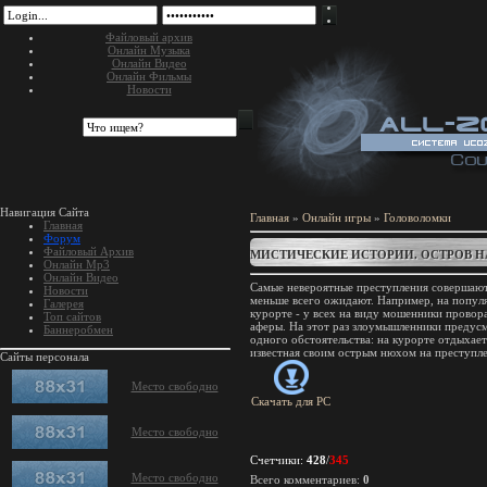
Файловый архив
Онлайн Музыка
Онлайн Видео
Онлайн Фильмы
Новости
Навигация Сайта
Главная
»
Онлайн игры
»
Головоломки
Главная
Форум
Файловый Архив
МИСТИЧЕСКИЕ ИСТОРИИ. ОСТРОВ 
Онлайн Mp3
Онлайн Видео
Самые невероятные преступления совершаютс
Новости
меньше всего ожидают. Например, на попу
Галерея
курорте - у всех на виду мошенники прово
Топ сайтов
аферы. На этот раз злоумышленники предусм
Баннеробмен
одного обстоятельства: на курорте отдыхае
известная своим острым нюхом на преступле
Сайты персонала
Место свободно
Скачать для
PC
Место свободно
Счетчики
:
428
/
345
Место свободно
Всего комментариев
:
0