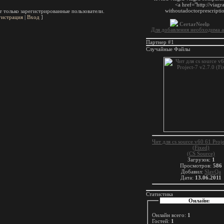
 только зарегистрированные пользователи.
гистрация
|
Вход
]
Для добавления необходима а
Партнер #1
Случайные Файлы
Чит для cs source v60 61 Proje
(Fixed)
(CS Source)
Загрузок:
1
Просмотров:
586
Добавил:
SlavQa
Дата:
13.06.2011
Статистика
Онлайн:
Онлайн всего:
1
Гостей:
1