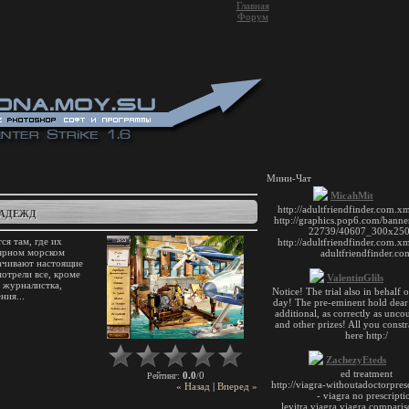
Главная
Форум
Мини-Чат
НАДЕЖД
я там, где их
лярном морском
рачивают настоящие
отрели все, кроме
т журналистка,
ния...
0.0
0
Рейтинг
:
/
« Назад
|
Вперед »