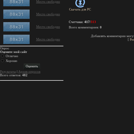
Место свободно
Скачать для
PC
Место свободно
Счетчики
:
417
/
313
Место свободно
Всего комментариев
:
0
Добавлять комментарии могут
Место свободно
[
Ре
Опрос
Оцените мой сайт
Отлично
Хорошо
Результаты
|
Архив опросов
Всего ответов:
482