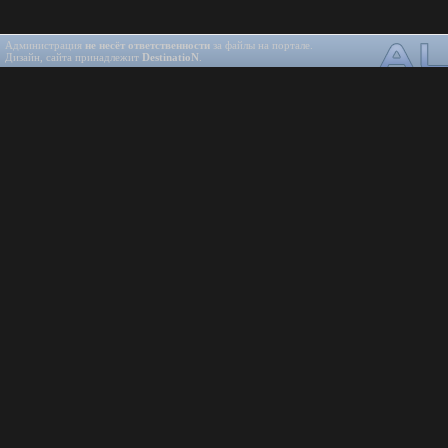
Администрация
не несёт ответственности
за файлы на портале.
Дизайн, сайта принадлежит
DestinatioN
.