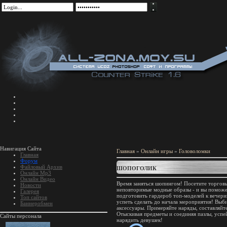
Навигация Сайта
Главная
»
Онлайн игры
»
Головоломки
Главная
Форум
Файловый Архив
ШОПОГОЛИК
Онлайн Mp3
Онлайн Видео
Время заняться шопингом! Посетите торговы
Новости
неповторимые модные образы - и вы поможе
Галерея
подготовить гардероб топ-моделей к вечери
Топ сайтов
успеть сделать до начала мероприятия! Выб
Баннеробмен
аксессуары. Примеряйте наряды, составляйт
Отыскивая предметы и соединяя пазлы, успе
Сайты персонала
нарядить девушек!