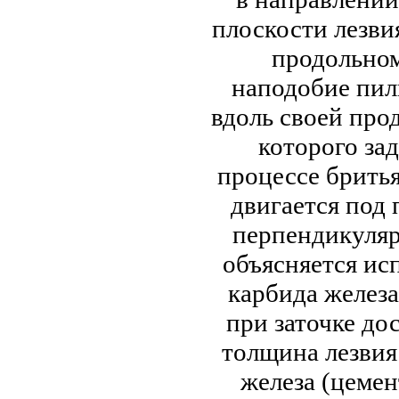
плоскости лезвия
продольно
наподобие пил
вдоль своей про
которого за
процессе бритья,
двигается под
перпендикуляр
объясняется ис
карбида железа
при заточке до
толщина лезвия
железа (цемен