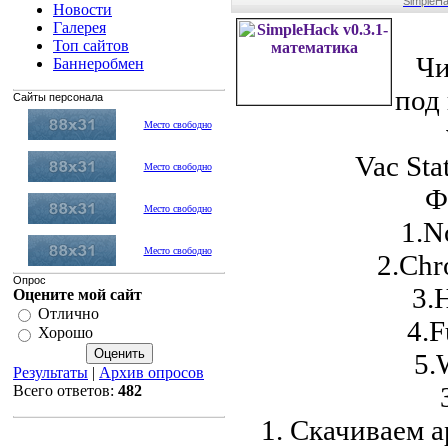
SimpleHa
Новости
Галерея
Топ сайтов
Чи
Баннеробмен
под
Сайты персонала
Место свободно
Vac Sta
Место свободно
Ф
Место свободно
1.No
Место свободно
2.Chr
Опрос
3.H
Оцените мой сайт
Отлично
4.F
Хорошо
5.
Результаты
|
Архив опросов
Всего ответов:
482
1. Скачиваем 