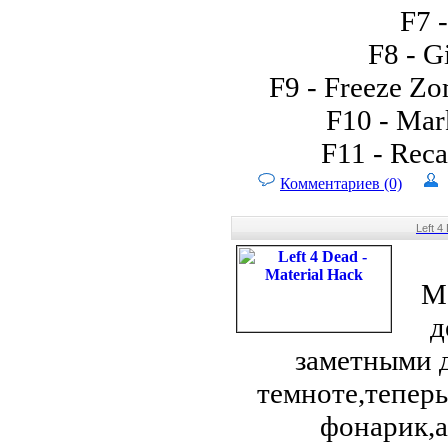
F7 -
F8 - G
F9 - Freeze Z
F10 - Mar
F11 - Reca
Комментариев (0)
Left 4
Ma
д
заметными 
темноте,теперь
фонарик,а