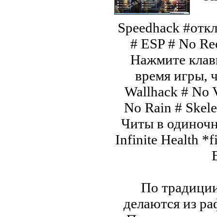
Speedhack #откл
# ESP # No Re
Нажмите кла
время игры, 
Wallhack # No 
No Rain # Ske
Читы в одиночн
Infinite Health *f
По традиции
делаются из р