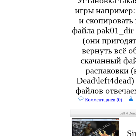
Установка такая
игры например: 
и скопировать 
файла pak01_dir 
(они пригодят
вернуть всё о
скачанный фай
распаковки (
Dead\left4dead)
файлов отвечае
Комментариев (0)
Left 4 Dea
Si