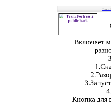
Team F
Включает м
разн
1.Ск
2.Разо
3.Запус
4
Кнопка для 