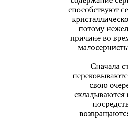
содержание сер
способствуют с
кристаллическо
потому нежел
причине во вре
малосернисты
Сначала с
перековываются
свою очер
складываются 
посредст
возвращаются