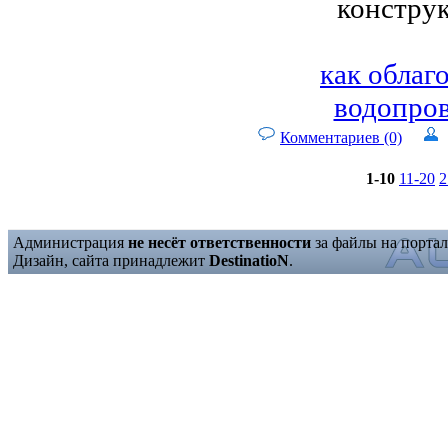
конструк
как облаг
водопров
Комментариев (0)
1-10
11-20
2
Администрация
не несёт ответственности
за файлы на портал
Дизайн, сайта принадлежит
DestinatioN
.