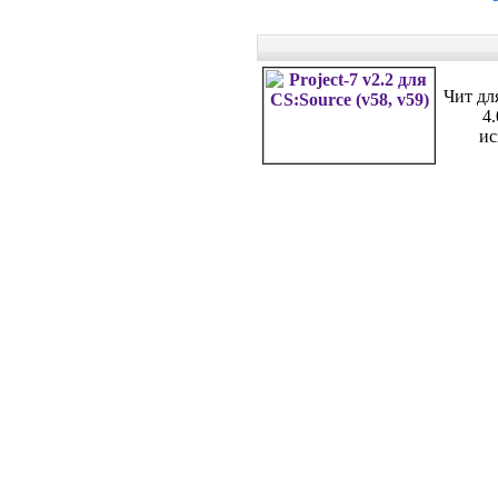
Чит для
4
ис