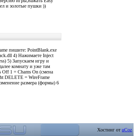
 версию игры,нажать Easy
ел и золотые пушки ))
Name пишите: PointBlank.exe
ck.dll 4) Нажимаете Inject
ss) 5) Запускаем игру и
далее комнату и уже там
Off 1 = Chams On (смена
ight DELETE = WireFrame
зменение размера (формы) 6
Хостинг от
uCoz