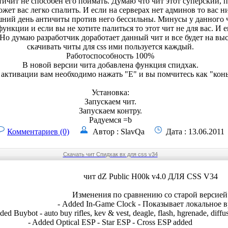
тичит не способен его поймать. Думаю что чит этот суперский, п
жет вас легко спалить. И если на серверах нет админов то вас н
шний день античиты против него бессильны. Минусы у данного ч
функции и если вы не хотите палиться то этот чит не для вас. И 
 Но думаю разработчик доработает данный чит и все будет на вы
скачивать читы для css ими пользуется каждый.
Работоспособность 100%
В новой версии чита добавлена функция спидхак.
 активации вам необходимо нажать "E" и вы помчитесь как "конь
Установка:
Запускаем чит.
Запускаем контру.
Радуемся =b
Комментариев (0)
Автор : SlavQa
Дата : 13.06.2011
Скачать чит Спидхак вх для css v34
чит dZ Public H00k v4.0 ДЛЯ CSS V34
Изменения по сравнению со старой версией
- Added In-Game Clock - Показывает локальное 
ded Buybot - auto buy rifles, kev & vest, deagle, flash, hgrenade, diffu
- Added Optical ESP - Star ESP - Cross ESP added