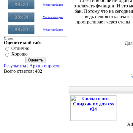
Cheat и вообще ни один а
Место свободно
отключать функции. И это мо
бан. Потому что на сегодне
ведь нельзя отключать 
Место свободно
простреливает через стены.
Место свободно
Опрос
Оцените мой сайт
Для
Отлично
Хорошо
Результаты
|
Архив опросов
Всего ответов:
482
- Ad