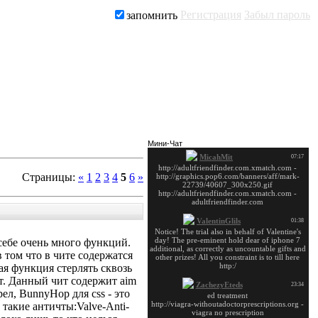
Регистрация
Забыл пароль
запомнить
Заказать рекламу
Мини-Чат
Страницы
:
«
1
2
3
4
5
6
»
себе очень много функций.
 том что в чите содержатся
ая функция стерлять сквозь
т. Данный чит содержит aim
ел, BunnyHop для css - это
 такие античты:Valve-Anti-