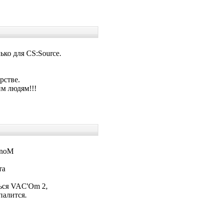
ько для CS:Source.
рстве.
им людям!!!
3noM
та
ться VAC'Om 2,
палится.