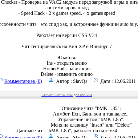
Checker - Проверка на VAC2 модуль перед загрузкой игры и ин
- оптимизирован код
- Speed Hack - 2 x games speed, 4 x games speed
обенности чита - это спид хак, и встроенные функции auto buy, f
Работает на версии CSS V34
Чит тестировалось на Вин XP и Виндоус 7
Юзается:
Ins - открыть меню
Home/End - навигация
Delete - изменить опцию
Комментариев (0)
Автор : SlavQa
Дата : 12.06.2011
Скачать чит Вх аим для css v34
Описание чита "bMK 1.85":
Аимбот, Есп, Бани хоп и так далее...
Управление читом "bMK 1.85":
Меня на клавишу "Insert" или "Delete"
Данный чит - "bMK 1.85", работает на пате v34
Комментариев (0)
Автор : SlavQa
Дата : 12.06.2011