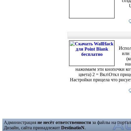
созд
Исполь
или 
(к
на
нажимаем эти кнопочки ко
цвета) 2 = Вкл\Откл приц
Настройки прицела что рисуе
Администрация
не несёт ответственности
за файлы на портал
Дизайн, сайта принадлежит
DestinatioN
.