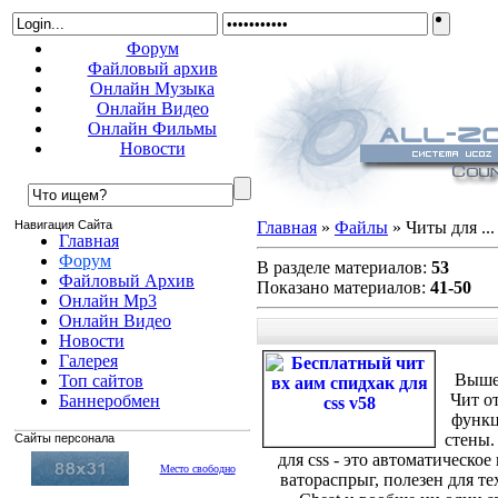
Форум
Файловый архив
Онлайн Музыка
Онлайн Видео
Онлайн Фильмы
Новости
Навигация Сайта
Главная
»
Файлы
» Читы для ...
Главная
Форум
В разделе материалов
:
53
Файловый Архив
Показано материалов
:
41-50
Онлайн Mp3
Онлайн Видео
Новости
Галерея
Вышел
Топ сайтов
Чит о
Баннеробмен
функц
стены.
Сайты персонала
для css - это автоматическо
Место свободно
ватораспрыг, полезен для те