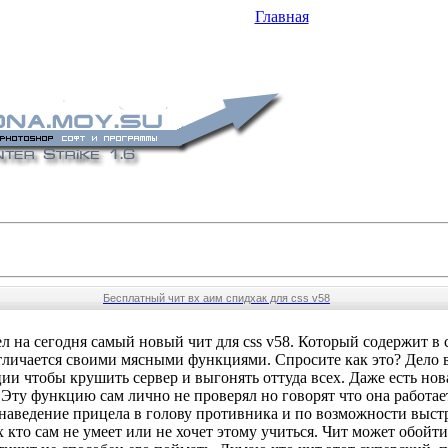
Главная
Бесплатный чит вх аим спидхак для css v58
 на сегодня самый новый чит для css v58. Который содержит в 
тличается своими мясными функциями. Спросите как это? Дело в
ии чтобы крушить сервер и выгонять оттуда всех. Даже есть нов
 Эту функцию сам лично не проверял но говорят что она работае
е наведение прицела в голову противника и по возможности выстр
х кто сам не умеет или не хочет этому учиться. Чит может обойти