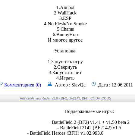
1.Aimbot
2.WallHack
3.ESP
4.No Flesh/No Smoke
5.Chams
6.BunnyHop
И многое другое
Установка:
1.Запустить игру
2.Свернуть
3.Запустить чит
4.Играть
Комментариев (0)
Автор : SlavQa
Дата : 12.06.2011
ArtificialAiming Radar v2.0 - BF2, BF2142, BFH, COD4, COD5
Поддерживаемые игры:
- BattleField 2 (BF2) v1.41 + v1.50 beta 2
- BattleField 2142 (BF2142) v1.5
- BattleField Heroes (BFH) v1.02.993.0