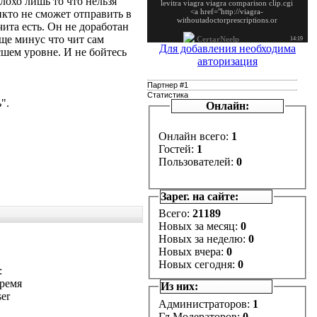
лохо лишь то что нельзя
икто не сможет отправить в
ита есть. Он не доработан
еще минус что чит сам
Для добавления необходима
сшем уровне. И не бойтесь
авторизация
Партнер #1
Статистика
".
Онлайн:
Онлайн всего:
1
Гостей:
1
Пользователей:
0
Зарег. на сайте:
Всего:
21189
Новых за месяц:
0
Новых за неделю:
0
Новых вчера:
0
Новых сегодня:
0
:
время
Из них:
ser
Администраторов:
1
Гл.Модераторов:
0