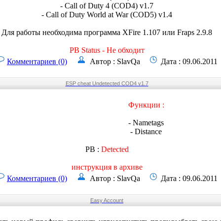
- Call of Duty 4 (COD4) v1.7
- Call of Duty World at War (COD5) v1.4
Для работы необходима программа XFire 1.107 или Fraps 2.9.8
PB Status - Не обходит
Комментариев (0)
Автор : SlavQa
Дата : 09.06.2011
ESP cheat Undetected COD4 v1.7
Функции :
- Nametags
- Distance
PB :
Detected
инструкция в архиве
Комментариев (0)
Автор : SlavQa
Дата : 09.06.2011
Easy Account