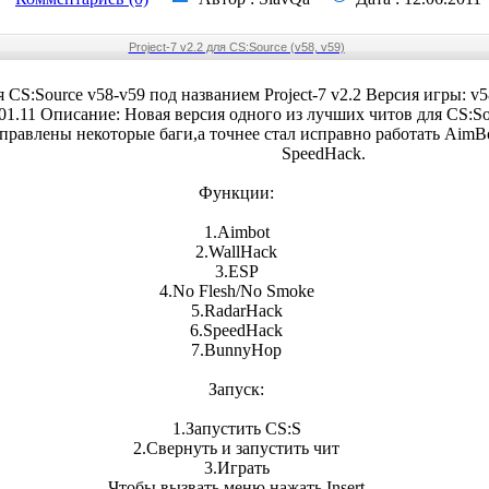
Project-7 v2.2 для CS:Source (v58, v59)
 CS:Source v58-v59 под названием Project-7 v2.2 Версия игры: v5
.01.11 Описание: Новая версия одного из лучших читов для CS:So
правлены некоторые баги,а точнее стал исправно работать AimB
SpeedHack.
Функции:
1.Aimbot
2.WallHack
3.ESP
4.No Flesh/No Smoke
5.RadarHack
6.SpeedHack
7.BunnyHop
Запуск:
1.Запустить CS:S
2.Свернуть и запустить чит
3.Играть
Чтобы вызвать меню нажать Insert