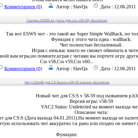
Комментариев (0)
Автор : SlavQa
Дата : 12.06.2011
Скачать ESWS вх (читы для css v58-59) бесплатно
Так вот ESWS чит - это такой же Super Simple Wallhack, но тол
Функция у этого чита одна - wallhack.
Чит полностью беспалевный.
Играя с ним,вас никто не сможет обвинить в чите
ной вам игры,но помните,играя с читами вы портите игру друг
Css v58,Css v59,Css v60...
Комментариев (0)
Автор : SlavQa
Дата : 12.06.2011
Чит p.h3noM для CS:Source v58-59 скачать бесплатно
Новый чит для CS:S v 58-59 под названием p.h
Версия игры: v58-59
VAC2 Status: Undetected на момент выхода чи
Описание чита:
 для CS:S (Дата выхода 04.01.2011).На момент выхода не пали
етую использовать чит аккуратно т.к рано или поздно он начнет 
Функции: