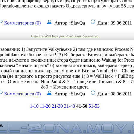
ать новый профиль,свернуть игру,запустить прогу,выбрать свою
Upgrade-вылетит окошко нажать Ок,развернуть игру ..у вас 55 лев
Комментариев (0)
Автор : SlavQa
Дата : 09.06.2011
Скачать WallHack для Point Blank бесплатно
зование: 1) Запустите Valkyrie.exe 2) там где написано Process 
pointblank.exe бывает и так!! 3) Выбираете Browse, и выбераете ha
огда нажмете в окошке иньектора будет написано Waiting for Proce
жимаем "Начать играть" 6) заходим логинимся, выбераем сервер 
торый написаны ниже красным цветом Все на NumPad 0 = Chams 
ела (не игрового а просто рисуется еще 1) 3 = WallHack + FullBr
тся: Опятьже все на NumPad 4 & 7 = Толще или Тоньше 5 & 8 = И
& 9 = Изменение цвета
Комментариев (0)
Автор : SlavQa
Дата : 08.06.2011
1-10
11-20
21-30
31-40
41-50
51-53
е.