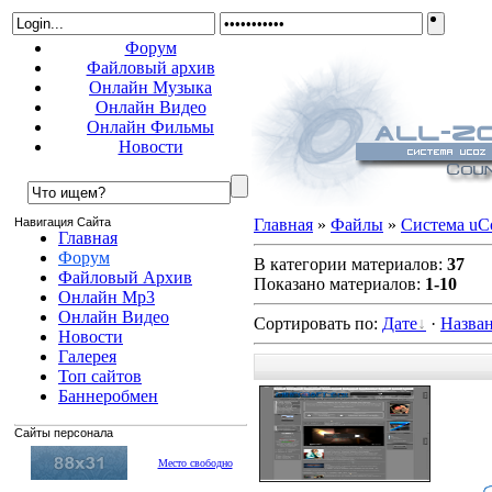
Форум
Файловый архив
Онлайн Музыка
Онлайн Видео
Онлайн Фильмы
Новости
Навигация Сайта
Главная
»
Файлы
»
Система uC
Главная
Форум
В категории материалов
:
37
Файловый Архив
Показано материалов
:
1-10
Онлайн Mp3
Онлайн Видео
Сортировать по
:
Дате
·
Назва
Новости
Галерея
Топ сайтов
Баннеробмен
Сайты персонала
Место свободно