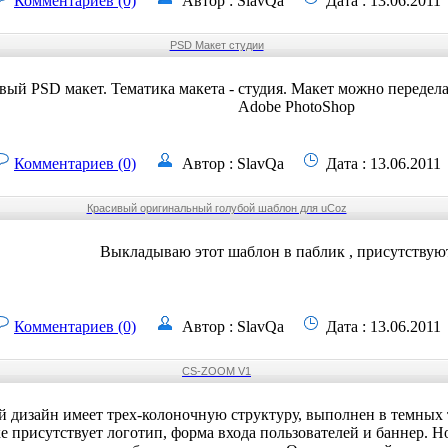
Комментариев (0)
Автор : SlavQa
Дата : 13.06.2011
PSD Макет студии
вый PSD макет. Тематика макета - студия. Макет можно передела
Adobe PhotoShop
Комментариев (0)
Автор : SlavQa
Дата : 13.06.2011
Красивый оригинальный голубой шаблон для uCoz
Выкладываю этот шаблон в паблик , присутствую
Комментариев (0)
Автор : SlavQa
Дата : 13.06.2011
CS-ZOOM V1
 дизайн имеет трех-колоночную структуру, выполнен в темных 
е присутствует логотип, форма входа пользователей и баннер. 