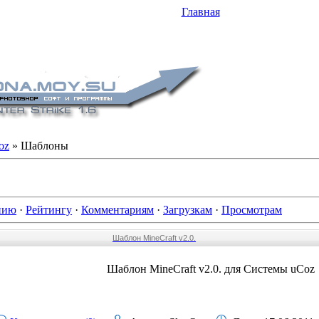
Главная
oz
» Шаблоны
нию
·
Рейтингу
·
Комментариям
·
Загрузкам
·
Просмотрам
Шаблон MineCraft v2.0.
Шаблон MineCraft v2.0. для Системы uCoz