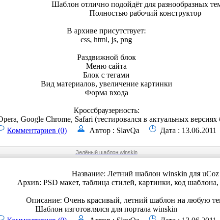
Шаблон отлично подойдёт для разнообразных те
Полностью рабочий конструктор
В архиве присутствует:
css, html, js, png
Раздвижной блок
Меню сайта
Блок с тегами
Вид материалов, увеличение картинки
Форма входа
Кроссбраузерность:
 Opera, Google Chrome, Safari (тестировался в актуальных версиях
Комментариев (0)
Автор : SlavQa
Дата : 13.06.2011
Зелёный шаблон winskin
Название: Летний шаблон winskin для uCoz
Архив: PSD макет, таблица стилей, картинки, код шаблона,
Описание: Очень красивый, летний шаблон на любую те
Шаблон изготовлялся для портала winskin