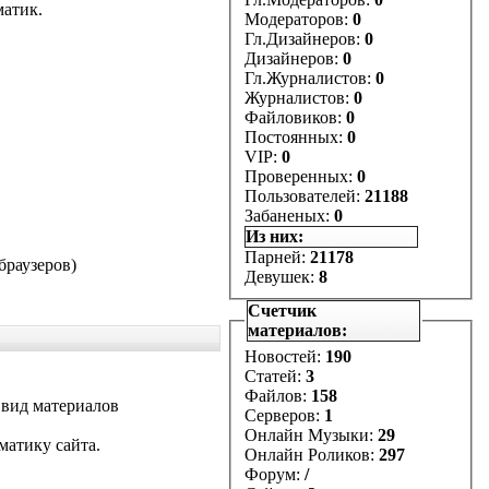
матик.
Модераторов:
0
Гл.Дизайнеров:
0
Дизайнеров:
0
Гл.Журналистов:
0
Журналистов:
0
Файловиков:
0
Постоянных:
0
VIP:
0
Проверенных:
0
Пользователей:
21188
Забаненых:
0
Из них:
Парней:
21178
 браузеров)
Девушек:
8
Счетчик
материалов:
Новостей:
190
Статей:
3
Файлов:
158
 вид материалов
Серверов:
1
Онлайн Музыки:
29
матику сайта.
Онлайн Роликов:
297
Форум:
/