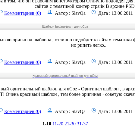
oz в том, что он с рабочим конструктором Отлично подойдет для 
сайтов с тематикой контер страйк В архиве PSD
Комментариев (0)
Автор : SlavQa
Дата : 13.06.2011
Шаблон betting-team для uCoz
ваю оригинал шаблона , отлично подойдет к сайтам тематики ф
но рипать легко...
Комментариев (0)
Автор : SlavQa
Дата : 13.06.2011
Красивый оригинальный шаблон для uCoz
вый оригинальный шаблон для uCoz - Оригинал шаблон , в архив
 Очень красивый шаблон , тем более оригинал - советую скачать
Комментариев (0)
Автор : SlavQa
Дата : 13.06.2011
1-10
11-20
21-30
31-37