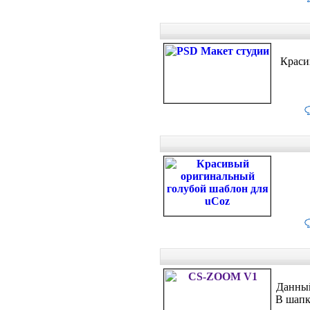
Краси
Данный
В шапк