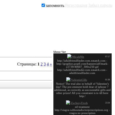
Регистрация
Забыл пароль
запомнить
Заказать рекламу
Мини-Чат
Страницы
:
1
2
3
4
»