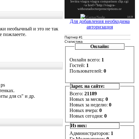
Для добавления необходима
авторизация
аки необычный и это не так
е пожлаеете.
Партнер #1
Статистика
Онлайн:
Онлайн всего:
1
Гостей:
1
Пользователей:
0
 ps
Зарег. на сайте:
тенках.
Всего:
21189
ты для cs" и др.
Новых за месяц:
0
Новых за неделю:
0
Новых вчера:
0
Новых сегодня:
0
Из них:
Администраторов:
1
Гл.Модераторов:
0