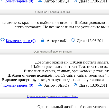
Комментариев (0)
Автор : SlavQa
Дата : 17.06.2011
Оригинал шаблона ucoz-mir
нал летнего, красивого шаблона от ucoz-mir Шаблон довольно-т
легко поставить. Но все же если вы его установите вы н
Комментариев (0)
Автор : naK
Дата : 13.06.2011
Оригинальный шаблон Sinners
Довольно красивый шаблон портала sinners.
Шаблон рисовался на заказ. Тематика cs, ucoz,
Выполнен в серых, тёмных, оранжевых цветах, от
Шаблон отлично подойдёт под CS сайта, сайты тематики "чи
В архиве присутствует всё, что нужно для полной установки
Комментариев (0)
Автор : SlavQa
Дата : 13.06.2011
Оригинальный дизайн веб сайта vrnteam
Оригинальный дизайн веб сайта vrnteam.