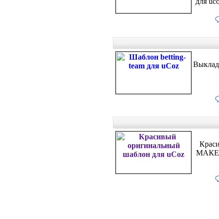
для uc
Выклады
Краси
МАКЕТ!