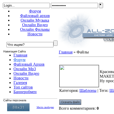
Форум
Файловый архив
Онлайн Музыка
Онлайн Видео
Онлайн Фильмы
Новости
Навигация Сайта
Главная
»
Файлы
Главная
Форум
Красивый оригинальный шабло
Файловый Архив
Онлайн Mp3
Красивы
Онлайн Видео
МАКЕТ! 
Новости
Ну прос
Галерея
Топ сайтов
Категория
:
Шаблоны
|
Теги
:
Ш
Баннеробмен
Сайты персонала
Место свободно
Всего комментариев
:
0