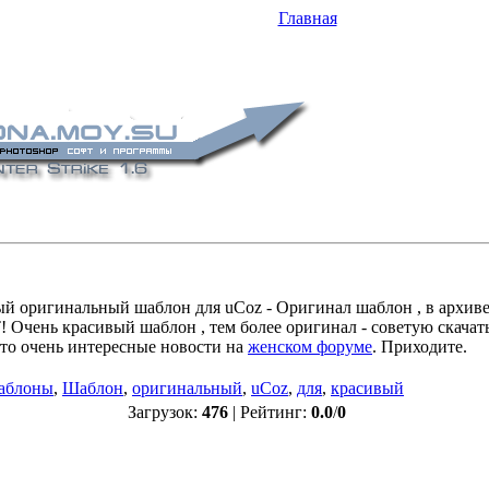
Главная
н для uCoz
й оригинальный шаблон для uCoz - Оригинал шаблон , в архиве 
Очень красивый шаблон , тем более оригинал - советую скачать 
то очень интересные новости на
женском форуме
. Приходите.
аблоны
,
Шаблон
,
оригинальный
,
uCoz
,
для
,
красивый
Загрузок
:
476
| Рейтинг
:
0.0
/
0