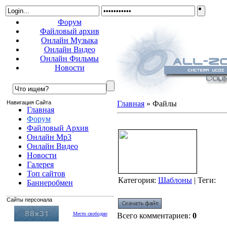
Форум
Файловый архив
Онлайн Музыка
Онлайн Видео
Онлайн Фильмы
Новости
Навигация Сайта
Главная
»
Файлы
Главная
Форум
deGusto адаптация для uCoz
Файловый Архив
Онлайн Mp3
Онлайн Видео
Новости
Галерея
Топ сайтов
Категория
:
Шаблоны
|
Теги
:
Баннеробмен
Сайты персонала
Место свободно
Всего комментариев
:
0