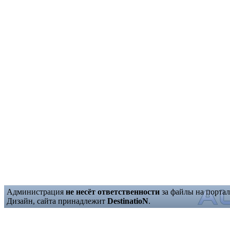
Администрация
не несёт ответственности
за файлы на портал
Дизайн, сайта принадлежит
DestinatioN
.