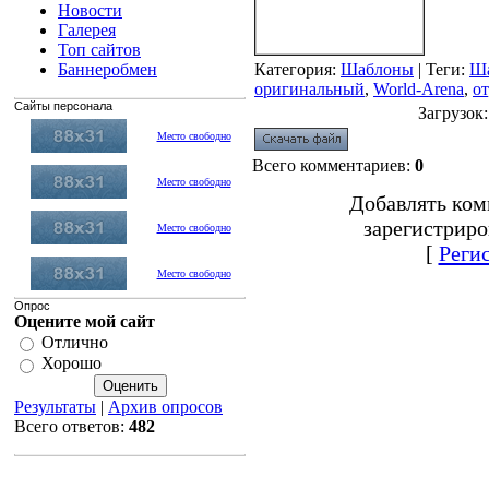
Новости
Галерея
Топ сайтов
Баннеробмен
Категория
:
Шаблоны
|
Теги
:
Ш
оригинальный
,
World-Arena
,
от
Сайты персонала
Загрузок
Место свободно
Всего комментариев
:
0
Место свободно
Добавлять ком
зарегистриро
Место свободно
[
Реги
Место свободно
Опрос
Оцените мой сайт
Отлично
Хорошо
Результаты
|
Архив опросов
Всего ответов:
482