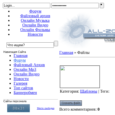
Форум
Файловый архив
Онлайн Музыка
Онлайн Видео
Онлайн Фильмы
Новости
Навигация Сайта
Главная
»
Файлы
Главная
Форум
Polished адаптация для uCoz
Файловый Архив
Онлайн Mp3
Онлайн Видео
Новости
Галерея
Топ сайтов
Категория
:
Шаблоны
|
Теги
:
Баннеробмен
Сайты персонала
Место свободно
Всего комментариев
:
0