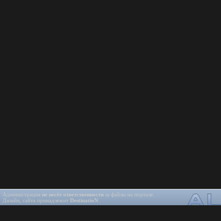
Администрация
не несёт ответственности
за файлы на портале.
Дизайн, сайта принадлежит
DestinatioN
.