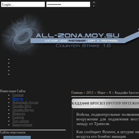
Навигация Сайта
Главная
»
2011
»
Март
»
8
» Каддафи бросил
Главная
Форум
Файловый Архив
КАДДАФИ БРОСИЛ ПРОТИВ МЯТЕЖН
Онлайн Mp3
Онлайн Видео
Новости
Войска, подконтрольные полковни
Галерея
вооружения для подавления восс
Топ сайтов
западу от Триполи.
Баннеробмен
Как сообщает Reuters, в штурме н
Сайты персонала
воздуха его бомбит авиация.