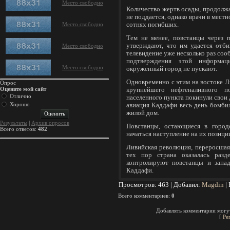
Место свободно
Количество жертв осады, продолж
не поддается, однако врачи в местн
Место свободно
сотнях погибших.
Тем не менее, повстанцы через 
утверждают, что им удается отби
Место свободно
телевидение уже несколько раз соо
подтверждения этой информац
Место свободно
окруженный город не пускают.
Одновременно с этим на востоке Л
Опрос
Оцените мой сайт
крупнейшего нефтеналивного п
Отлично
населенного пункта покинули свои 
Хорошо
авиация Каддафи весь день бомбил
жилой дом.
Результаты
|
Архив опросов
Повстанцы, остающиеся в город
Всего ответов:
482
начаться наступление на их позици
Ливийская революция, переросшая 
тех пор страна оказалась разд
контролируют повстанцы и запад
Каддафи.
Просмотров
: 463 |
Добавил
:
Magdin
|
Всего комментариев
:
0
Добавлять комментарии могут
[
Ре