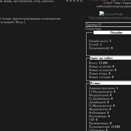
ги
:
мышь
,
пространстве
,
loop
,
работы
|
Для добавления необходима а
 только зарегистрированные пользователи.
гистрация
|
Вход
]
Партнер #1
Статистика
Онлайн:
Онлайн всего:
1
Гостей:
1
Пользователей:
0
Зарег. на сайте:
Всего:
21189
Новых за месяц:
0
Новых за неделю:
0
Новых вчера:
0
Новых сегодня:
0
Из них:
Администраторов:
1
Гл.Модераторов:
0
Модераторов:
0
Гл.Дизайнеров:
0
Дизайнеров:
0
Гл.Журналистов:
0
Журналистов:
0
Файловиков:
0
Постоянных:
0
VIP:
0
Проверенных:
0
Пользователей:
21188
Забаненых:
0