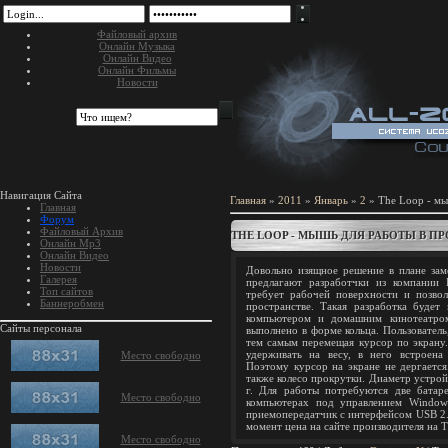
Файловый архив
Онлайн Музыка
Онлайн Видео
Онлайн Фильмы
Новости
Навигация Сайта
Главная
»
2011
»
Январь
»
2
» The Loop - мы
Главная
Форум
Файловый Архив
THE LOOP - МЫШЬ ДЛЯ РАБОТЫ В П
Онлайн Mp3
Онлайн Видео
Новости
Довольно изящное решение в плане за
Галерея
предлагают разработчки из компании H
Топ сайтов
требует рабочей поверхности и позвол
Баннеробмен
пространстве. Такая разработка будет
компьютером и домашним кинотеатром
Сайты персонала
выполнено в форме кольца. Пользователь
тем самым перемещая курсор по экрану.
удерживать на весу, в него встроена
Место свободно
Поэтому курсор на экране не дергаетс
также колесо прокрутки. Диаметр устройс
г. Для работы потребуются две батар
Место свободно
компьютерах под управлением Windo
приемопередатчик с интерфейсом USB 2.
момент цена на сайте производителя на 
Место свободно