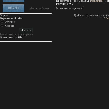
Просмотров
: 460 |
Добавил
:
DestinatioN
|
Те
Рейтинг
:
0.0
/
0
Место свободно
Всего комментариев
:
0
Опрос
Добавлять комментарии могут
Оцените мой сайт
[
Ре
Отлично
Хорошо
Результаты
|
Архив опросов
Всего ответов:
482