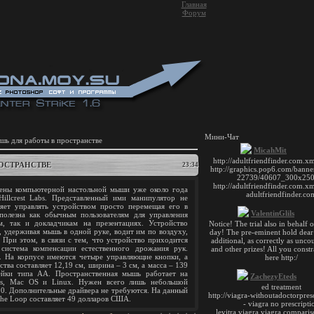
Главная
Форум
Мини-Чат
шь для работы в пространстве
РОСТРАНСТВЕ
23:34
мены компьютерной настольной мыши уже около года
illcrest Labs. Представленный ими манипулятор не
яет управлять устройством просто перемещая его в
 полезна как обычным пользователям для управления
, так и докладчикам на презентациях. Устройство
, удерживая мышь в одной руке, водит им по воздуху,
 При этом, в связи с тем, что устройство приходится
 система компенсации естественного дрожания рук.
я. На корпусе имеются четыре управляющие кнопки, а
тва составляет 12,19 см, ширина – 3 см, а масса – 139
ейки типа АА. Пространственная мышь работает на
ws, Mac OS и Linux. Нужен всего лишь небольшой
0. Дополнительные драйвера не требуются. На данный
The Loop составляет 49 долларов США.