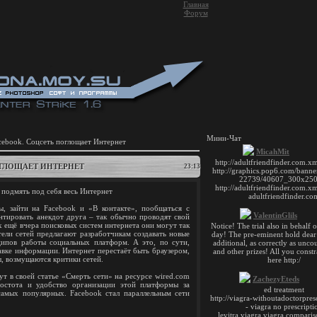
Главная
Форум
Мини-Чат
cebook. Соцсеть поглощает Интернет
ОГЛОЩАЕТ ИНТЕРНЕТ
23:13
подмять под себя весь Интернет
, зайти на Facebook и «В контакте», пообщаться с
нтировать анекдот друга – так обычно проводят свой
х ещё вчера поисковых систем интернета они могут так
тели сетей предлагают разработчикам создавать новые
ипов работы социальных платформ. А это, по сути,
авке информации. Интернет перестаёт быть браузером,
, возмущаются критики сетей.
т в своей статье «Смерть сети» на ресурсе wired.com
стота и удобство организации этой платформы за
самых популярных. Facebook стал параллельным сети