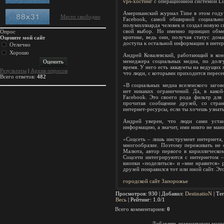
vps-хостинг
с операционной системой L
Американский журнал Time в этом году 
Место свободно
Facebook, самой обширной социальн
полумиллиарда человек и создал новую 
свой выбор. Но именно принцип обме
Опрос
критике, ведь они, получая статус дом
Оцените мой сайт
доступа к остальной информации в интер
Отлично
Хорошо
Андрей Ковалевский, работающий в кон
менеджера социальных медиа, по долг
время. У него есть аккаунты на ведущих
Результаты
|
Архив опросов
что люди, с которыми приходится пересе
Всего ответов:
482
«В социальных медиа вселенского загово
нет никаких ограничений. Да, в како
Facebook. Это своего рода фильтр для
прочитав сообщение друзей, со стра
интернет-ресурсы, если ты хочешь узнать
Андрей уверен, что люди сами уста
информацию, а значит, ими никто не ман
«Соцсеть – лишь инструмент интернета,
многообразие. Поэтому переживать не 
Малюта, автор первого в кириллическом
Соцсети интегрируются с интернетом –
кнопки «поделиться» и «мне нравится» р
друзей понравился тот или иной сайт. Эт
городской сайт Запорожье
Просмотров
: 930 |
Добавил
:
DestinatioN
|
Те
Весь
|
Рейтинг
:
1.0
/
1
Всего комментариев
:
0
Добавлять комментарии могут