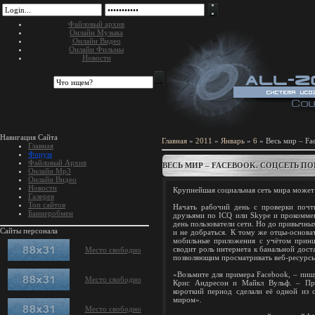
Файловый архив
Онлайн Музыка
Онлайн Видео
Онлайн Фильмы
Новости
Навигация Сайта
Главная
»
2011
»
Январь
»
6
» Весь мир – Fa
Главная
Форум
Файловый Архив
ВЕСЬ МИР – FACEBOOK. СОЦСЕТЬ П
Онлайн Mp3
Онлайн Видео
Новости
Крупнейшая социальная сеть мира может 
Галерея
Топ сайтов
Начать рабочий день с проверки почты
Баннеробмен
друзьями по ICQ или Skype и прокомме
день пользователи сети. Но до привычны
Сайты персонала
и не добраться. К тому же отцы-основа
мобильные приложения с учётом принц
сводит роль интернета к банальной дост
Место свободно
позволяющим просматривать веб-ресурсы
«Возьмите для примера Facebook, – пишу
Место свободно
Крис Андресон и Майкл Вульф. – Про
короткий период сделали её одной из 
миром».
Место свободно