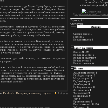
inux
назвал человеком года Марка Цукерберга, основателя
ой сети в мире. За то, что он «объединил более
систему обмена информацией» – так объяснило издание
Для добавления необходима а
на информацией в соцсетях всё чаще подвергается
ашней страницы, фактически становятся фильтром для
Партнер #1
нете.
Статистика
салтинговой компании Advanter Group на должности
Онлайн:
у службы проводит в социальных сетях всё рабочее
 площадках, но всем он предпочитает Facebook, потому
Онлайн всего:
1
каться по работе, тоже «живут в Facebook».
Гостей:
1
Пользователей:
0
ра быть не может, – считает Ковалевский, – ведь тут
й-то мере я привык воспринимать мир через призму
 информации. А с другой стороны, никто не мешает,
Зарег. на сайте:
нички Facebook пойти на другие ссылки и другие
Всего:
21189
 о чём-то больше».
Новых за месяц:
0
Новых за неделю:
0
навливают для себя каналы, по которым получают
Новых вчера:
0
ипулирует.
Новых сегодня:
0
 и тот же Facebook не сможет заменить собой всё его
Из них:
стоит, – считает другой собеседник Фокуса Дмитрий
Администраторов:
1
 сегменте руководства для начинающих по Twitter. –
Гл.Модераторов:
0
 посмотрите, как на современных сайтах появляются
Модераторов:
0
азличных соцсетей. И пользователь видит, кому из его
Гл.Дизайнеров:
0
о полезный симбиоз».
Дизайнеров:
0
Гл.Журналистов:
0
Журналистов:
0
Файловиков:
0
ги
:
Facebook.
,
Интернет
,
поглощает
,
соцсеть
,
Постоянных:
0
VIP:
0
Проверенных:
0
Пользователей:
21188
Забаненых:
0
 только зарегистрированные пользователи.