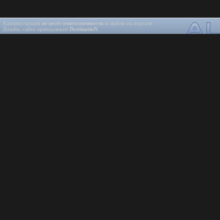
Администрация
не несёт ответственности
за файлы на портале.
Дизайн, сайта принадлежит
DestinatioN
.