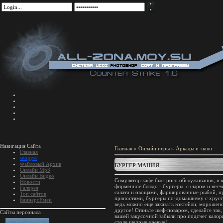
Навигация Сайта
Главная
»
Онлайн игры
»
Аркады и экшн
Главная
Форум
Файловый Архив
БУРГЕР МАНИЯ
Онлайн Mp3
Онлайн Видео
Симулятор кафе быстрого обслуживания, в к
Новости
фирменное блюдо - бургеры: с сыром и ветч
Галерея
салата и овощами, фаршированные рыбой, п
Топ сайтов
пряностями, бургеры по-домашнему с хрус
Баннеробмен
ведь можно еще заказать коктейли, морожено
другое! Станьте шеф-поваром, сделайте так,
Сайты персонала
вашей закусочной забыли про подсчет калор
столе щедрые чаевые!