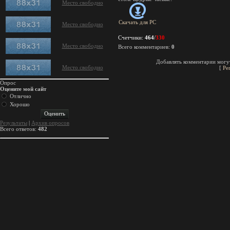
Место свободно
Скачать для
PC
Место свободно
Счетчики
:
464
/
330
Место свободно
Всего комментариев
:
0
Добавлять комментарии могут
Место свободно
[
Ре
Опрос
Оцените мой сайт
Отлично
Хорошо
Результаты
|
Архив опросов
Всего ответов:
482