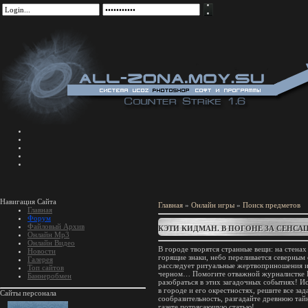
Навигация Сайта
Главная
»
Онлайн игры
»
Поиск предметов
Главная
Форум
Файловый Архив
КЭТИ КИДМАН. В ПОГОНЕ ЗА СЕНСА
Онлайн Mp3
Онлайн Видео
В городе творятся странные вещи: на стена
Новости
горящие знаки, небо переливается северным 
Галерея
расследует ритуальные жертвоприношения и
Топ сайтов
черном… Помогите отважной журналистке 
Баннеробмен
разобраться в этих загадочных событиях! И
в городе и его окрестностях, решите все зад
Сайты персонала
сообразительность, разгадайте древнюю тай
газете потрясающую статью!