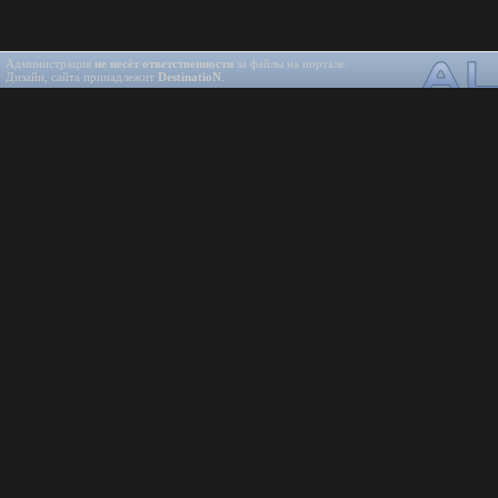
Администрация
не несёт ответственности
за файлы на портале.
Дизайн, сайта принадлежит
DestinatioN
.