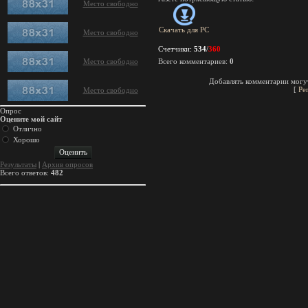
Место свободно
Скачать для
PC
Место свободно
Счетчики
:
534
/
360
Место свободно
Всего комментариев
:
0
Добавлять комментарии могут
[
Ре
Место свободно
Опрос
Оцените мой сайт
Отлично
Хорошо
Результаты
|
Архив опросов
Всего ответов:
482