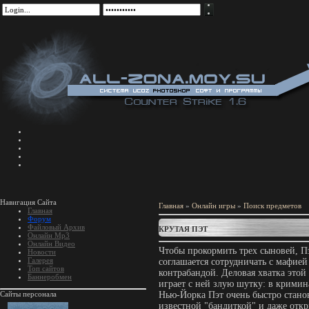
Навигация Сайта
Главная
»
Онлайн игры
»
Поиск предметов
Главная
Форум
Файловый Архив
КРУТАЯ ПЭТ
Онлайн Mp3
Онлайн Видео
Чтобы прокормить трех сыновей, 
Новости
Галерея
соглашается сотрудничать с мафией 
Топ сайтов
контрабандой. Деловая хватка это
Баннеробмен
играет с ней злую шутку: в крими
Сайты персонала
Нью-Йорка Пэт очень быстро стано
известной "бандиткой" и даже откр