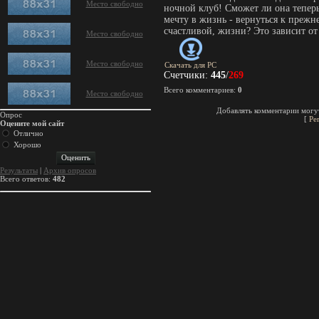
Место свободно
ночной клуб! Сможет ли она тепер
мечту в жизнь - вернуться к прежн
счастливой, жизни? Это зависит от
Место свободно
Место свободно
Скачать для
PC
Счетчики
:
445
/
269
Всего комментариев
:
0
Место свободно
Добавлять комментарии могут
Опрос
[
Ре
Оцените мой сайт
Отлично
Хорошо
Результаты
|
Архив опросов
Всего ответов:
482