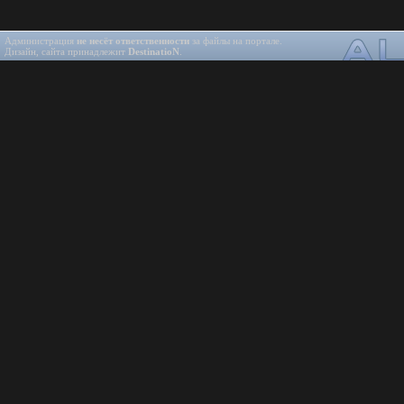
Администрация
не несёт ответственности
за файлы на портале.
Дизайн, сайта принадлежит
DestinatioN
.