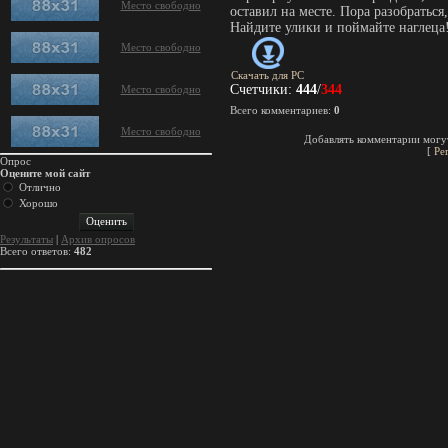
Место свободно
оставил на месте. Пора разобраться,
Найдите улики и поймайте наглеца
Место свободно
Скачать для
PC
Счетчики
:
444
/
344
Место свободно
Всего комментариев
:
0
Место свободно
Добавлять комментарии могут
[
Ре
Опрос
Оцените мой сайт
Отлично
Хорошо
Результаты
|
Архив опросов
Всего ответов:
482