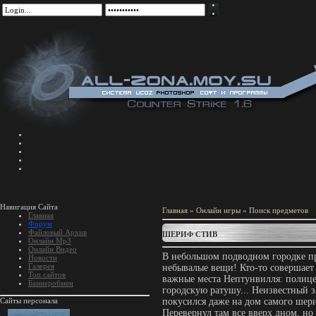
Навигация Сайта
Главная
»
Онлайн игры
»
Поиск предметов
Главная
Форум
Файловый Архив
ШЕРИФ СТИВ
Онлайн Mp3
Онлайн Видео
В небольшом подводном городке п
Новости
Галерея
небывалые вещи! Кто-то совершает
Топ сайтов
важные места Нептунвилля: полице
Баннеробмен
городскую ратушу... Неизвестный
Сайты персонала
покусился даже на дом самого шер
Перевернул там все вверх дном, но