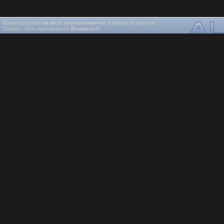
Администрация
не несёт ответственности
за файлы на портале.
Дизайн, сайта принадлежит
DestinatioN
.