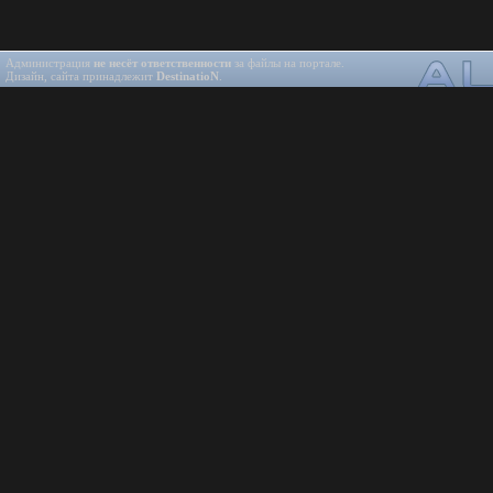
Администрация
не несёт ответственности
за файлы на портале.
Дизайн, сайта принадлежит
DestinatioN
.