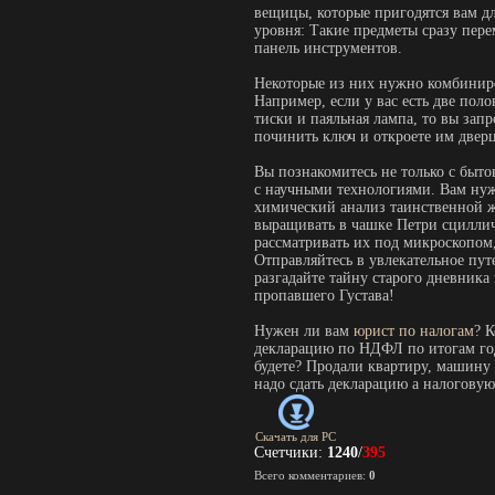
вещицы, которые пригодятся вам д
уровня: Такие предметы сразу пер
панель инструментов.
Некоторые из них нужно комбинир
Например, если у вас есть две пол
тиски и паяльная лампа, то вы зап
починить ключ и откроете им дверц
Вы познакомитесь не только с быто
с научными технологиями. Вам нуж
химический анализ таинственной 
выращивать в чашке Петри сциллич
рассматривать их под микроскопом
Отправляйтесь в увлекательное пут
разгадайте тайну старого дневника
пропавшего Густава!
Нужен ли вам
юрист по налогам
? 
декларацию по НДФЛ по итогам год
будете? Продали квартиру, машину 
надо сдать декларацию а налоговую
Скачать для
PC
Счетчики
:
1240
/
395
Всего комментариев
:
0