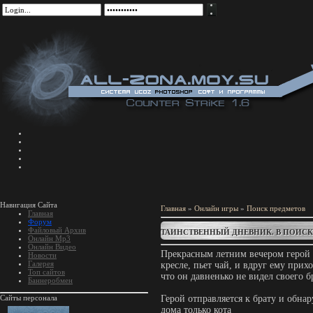
Навигация Сайта
Главная
»
Онлайн игры
»
Поиск предметов
Главная
Форум
Файловый Архив
ТАИНСТВЕННЫЙ ДНЕВНИК. В ПОИСК
Онлайн Mp3
Онлайн Видео
Прекрасным летним вечером герой 
Новости
Галерея
кресле, пьет чай, и вдруг ему прихо
Топ сайтов
что он давненько не видел своего б
Баннеробмен
Сайты персонала
Герой отправляется к брату и обна
дома только кота