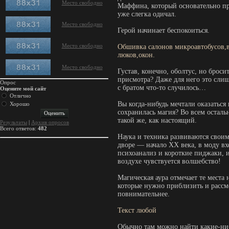
Место свободно
Маффина, который основательно пр
уже слегка одичал.
Место свободно
Герой начинает беспокоиться.
Место свободно
Обшивка салонов микроавтобусов,в
люков,окон.
Место свободно
Густав, конечно, оболтус, но бросит
присмотра? Даже для него это сли
Опрос
с братом что-то случилось…
Оцените мой сайт
Отлично
Вы когда-нибудь мечтали оказаться 
Хорошо
сохранилась магия? Во всем осталь
такой же, как настоящий.
Результаты
|
Архив опросов
Всего ответов:
482
Наука и техника развиваются своим
дворе — начало ХХ века, в моду вх
психоанализ и короткие пиджаки, и
воздухе чувствуется волшебство!
Магическая аура отмечает те места 
которые нужно приблизить и рассм
повнимательнее.
Текст любой
Обычно там можно найти какие-ни