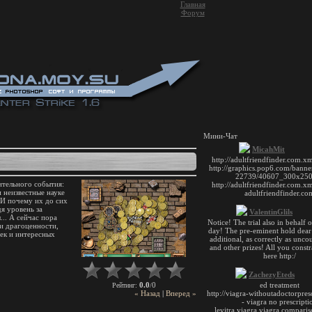
Главная
Форум
Мини-Чат
ительного события:
 неизвестные науке
 И почему их до сих
я уровень за
... А сейчас пора
 и драгоценности,
чек и интересных
0.0
0
Рейтинг
:
/
« Назад
|
Вперед »