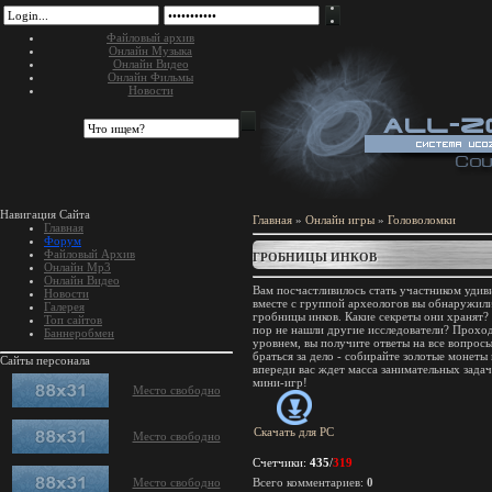
Файловый архив
Онлайн Музыка
Онлайн Видео
Онлайн Фильмы
Новости
Навигация Сайта
Главная
»
Онлайн игры
»
Головоломки
Главная
Форум
Файловый Архив
ГРОБНИЦЫ ИНКОВ
Онлайн Mp3
Онлайн Видео
Вам посчастливилось стать участником удив
Новости
вместе с группой археологов вы обнаружили
Галерея
гробницы инков. Какие секреты они хранят?
Топ сайтов
пор не нашли другие исследователи? Проход
Баннеробмен
уровнем, вы получите ответы на все вопросы
браться за дело - собирайте золотые монеты
Сайты персонала
впереди вас ждет масса занимательных зада
мини-игр!
Место свободно
Скачать для
PC
Место свободно
Счетчики
:
435
/
319
Место свободно
Всего комментариев
:
0