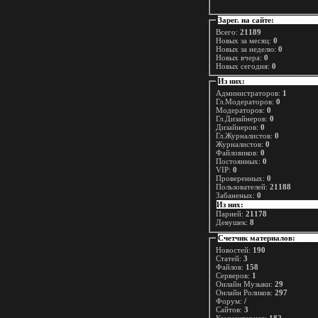
Зарег. на сайте:
Всего:
21189
Новых за месяц:
0
Новых за неделю:
0
Новых вчера:
0
Новых сегодня:
0
Из них:
Администраторов:
1
Гл.Модераторов:
0
Модераторов:
0
Гл.Дизайнеров:
0
Дизайнеров:
0
Гл.Журналистов:
0
Журналистов:
0
Файловиков:
0
Постоянных:
0
VIP:
0
Проверенных:
0
Пользователей:
21188
Забаненых:
0
Из них:
Парней:
21178
Девушек:
8
Счетчик материалов:
Новостей:
190
Статей:
3
Файлов:
158
Серверов:
1
Онлайн Музыки:
29
Онлайн Роликов:
297
Форум:
/
Сайтов:
3