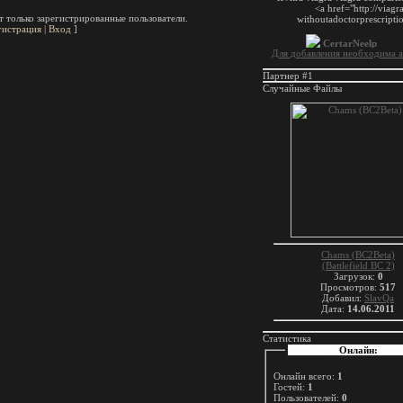
 только зарегистрированные пользователи.
гистрация
|
Вход
]
Для добавления необходима а
Партнер #1
Случайные Файлы
Chams (BC2Beta)
(Battlefield BC 2)
Загрузок:
0
Просмотров:
517
Добавил:
SlavQa
Дата:
14.06.2011
Статистика
Онлайн:
Онлайн всего:
1
Гостей:
1
Пользователей:
0